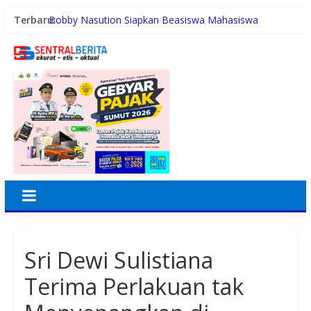
Terbaru:
Bobby Nasution Siapkan Beasiswa Mahasiswa
Poltekkes Gunungsitoli, Dukung Lahirnya Tenaga
Kesehatan Kepulauan Nias
Sucofindo Perkuat Ekosistem Sawit Berkelanjutan
melalui Circular Economy
Hasrul Benny Harahap Plt IKAl SMAN 6 Medan
Jaga Kamtibmas Tetap Kondusif, Satsamapta Polres
Tanjung Balai Patroli Kota
Polsek Teluk Nibung Patroli di Malam Minggu, Jaga
Keamanan dan Cegah Balap Liar
Sri Dewi Sulistiana
Terima Perlakuan tak