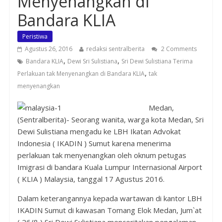
Menyenangkan di
Bandara KLIA
Peristiwa
Agustus 26, 2016
redaksi sentralberita
2 Comments
,
,
Bandara KLIA
Dewi Sri Sulistiana
Sri Dewi Sulistiana Terima
,
Perlakuan tak Menyenangkan di Bandara KLIA
tak
menyenangkan
Medan,
(Sentralberita)- Seorang wanita, warga kota Medan, Sri
Dewi Sulistiana mengadu ke LBH Ikatan Advokat
Indonesia ( IKADIN ) Sumut karena menerima
perlakuan tak menyenangkan oleh oknum petugas
Imigrasi di bandara Kuala Lumpur Internasional Airport
( KLIA ) Malaysia, tanggal 17 Agustus 2016.
Dalam keterangannya kepada wartawan di kantor LBH
IKADIN Sumut di kawasan Tomang Elok Medan, Jum`at
( 26/8 ) Sri Dewi Sulistiana menceritakan pengalaman