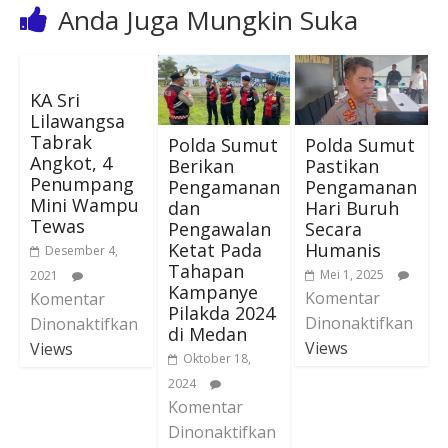
Anda Juga Mungkin Suka
KA Sri
Lilawangsa
Tabrak
Polda Sumut
Polda Sumut
Angkot, 4
Berikan
Pastikan
Penumpang
Pengamanan
Pengamanan
Mini Wampu
dan
Hari Buruh
Tewas
Pengawalan
Secara
Ketat Pada
Humanis
Desember 4,
Tahapan
Mei 1, 2025
2021
Kampanye
Komentar
Komentar
Pilakda 2024
Dinonaktifkan
Dinonaktifkan
di Medan
Views
Views
Oktober 18,
2024
Komentar
Dinonaktifkan