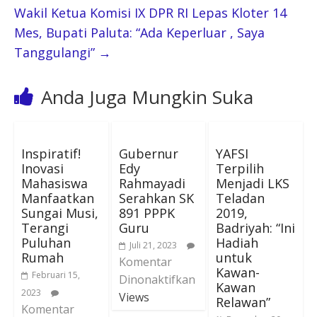
Wakil Ketua Komisi IX DPR RI Lepas Kloter 14
Mes, Bupati Paluta: “Ada Keperluar , Saya
Tanggulangi”
→
Anda Juga Mungkin Suka
Inspiratif!
Gubernur
YAFSI
Inovasi
Edy
Terpilih
Mahasiswa
Rahmayadi
Menjadi LKS
Manfaatkan
Serahkan SK
Teladan
Sungai Musi,
891 PPPK
2019,
Terangi
Guru
Badriyah: “Ini
Puluhan
Hadiah
Juli 21, 2023
Rumah
untuk
Komentar
Kawan-
Februari 15,
Dinonaktifkan
Kawan
2023
Views
Relawan”
Komentar