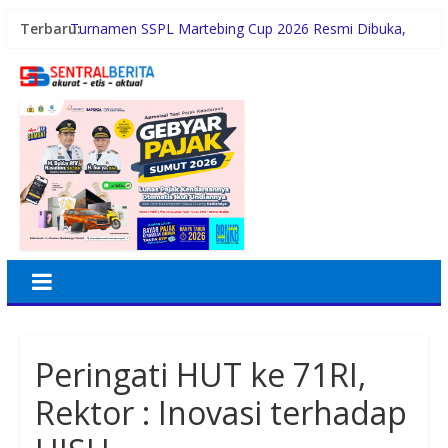
Terbaru:
Turnamen SSPL Martebing Cup 2026 Resmi Dibuka,
Bupati Sergai Turun Lapangan
PETI Perbatasan Tapsel-Madina Diduga Telan Korban
Jiwa, Kapolsek Batang Angkola Tertutup
Semarak HUT ke-81 RI, BRI BO Jatinegara Hadirkan
Nuansa Merah Putih di Lingkungan Kantor
BRI BO Sudirman Semanggi Hadiri Peresmian
Pembukaan Koperasi DPD RI
CLEAR Bagikan Tips Punya Rambut dan Kulit Kepala
Sehat Seperti Cristiano Ronaldo
Peringati HUT ke 71RI,
Rektor : Inovasi terhadap