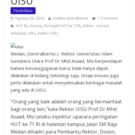
UISU
Pendidikan
Agustus 26, 2016
redaksi sentralberita
1 Comment
,
,
,
HUT RI
inovasi
Peringati HUT ke 71RI
Rektor : Inovasi
,
terhadap UISU
Rektor UISU
Medan, (Sentralberita )- Rektor Universitas Islam
Sumatera Utara Prof Dr Mhd Asaad, Msi berpendapat
bahwa inovasi(gagasan baru) tidak hanya dapat
dilakukan di bidang teknologi saja, tetapi inovasi juga
perlu dilakukan untuk menyelesaikan berbagai masalah
yang ada di UISU.
“Orang yang baik adalah orang yang bermanfaat
bagi orang lain,”kata Rektor UISU Prof Dr Mhd
Asaad, Msi selaku inpektur upacara peringatan
HUT ke 71 RI di halaman kampus Jalan SM Raja
Medan dihadiri para Pembantu Rektor, Dosen,