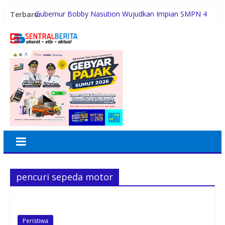
Terbaru:
Gubernur Bobby Nasution Wujudkan Impian SMPN 4
Sitolu Ori Miliki Gedung Permanen
Duta Genre Harus Jadi Penggerak Remaja, Rico Waas:
Jangan Hanya Aktif Saat Ada Acara
Sutarto Minta Banteng Sumut Merah FC Harumkan
Nama Sumut di Ajang Soekarno Cup 2026
Persiapan HUT RI ke-81, Anggota Paskibra Kecamatan
Idi Tunong Mulai Gelar Latihan Intensif
Satres PPAPPO Polres Karo Ringkus Pemuda
pencuri sepeda motor
Peristiwa