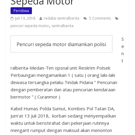
Sepeda Motor
Peristiwa
Juli 13, 2018
redaksi sentralberita
5 Comments
,
pencuri sepeda motor
sentralberita
S
Pencuri sepeda motor diamankan polisi
e
n
t
ralberita-Medan-Tim opsnal unit Reskrim Polsek
Perbaungan mengamankan 1 ( satu ) orang laki-laki
dewasa tersangka pelaku Tindak Pidana ” Pencurian
dengan pemberatan dan atau pencurian kendaraan
bermotor ” ( Curanmor )
Kabid Humas Polda Sumut, Kombes Pol Tatan DA,
Jum’at 13 Juli 2018, korban sedang menyempatkan
waktu untuk beristirahat dari pekerjaan rutinnya
mengarit rumput dengan maksud akan menonton