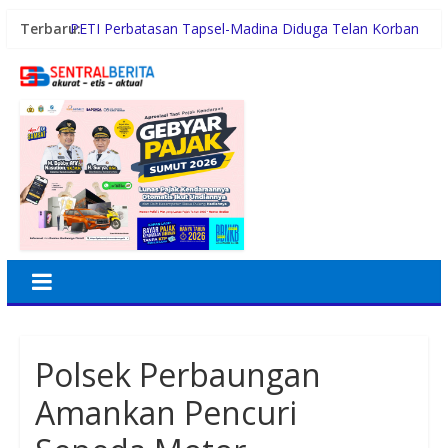
Terbaru:
PETI Perbatasan Tapsel-Madina Diduga Telan Korban
Jiwa, Kapolsek Batang Angkola Tertutup
Sambut HUT ke-81 RI, BRI BO Kramat Jati Semarakkan
Nuansa Merah Putih
Perkuat Keimanan dan Ukhuwah, BRI Region 6 Gelar
Pengajian Rutin Bersama Pekerja
BRI BO Sudirman Semanggi Hadiri HUT ke-7 DWP
DPD RI, Pererat Sinergi
Terlibat Jual Beli Sabu, Pasukan Tempur Geng Motor
GPS Disergap Satuan Resnarkoba Polrestabes Medan
Polsek Perbaungan
Amankan Pencuri