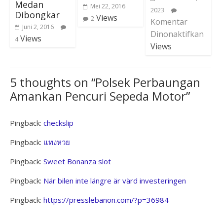
Medan
Mei 22, 2016
2023
Dibongkar
Views
2
Komentar
Juni 2, 2016
Dinonaktifkan
Views
4
Views
5 thoughts on “
Polsek Perbaungan
Amankan Pencuri Sepeda Motor
”
Pingback:
checkslip
Pingback:
แทงหวย
Pingback:
Sweet Bonanza slot
Pingback:
När bilen inte längre är värd investeringen
Pingback:
https://presslebanon.com/?p=36984