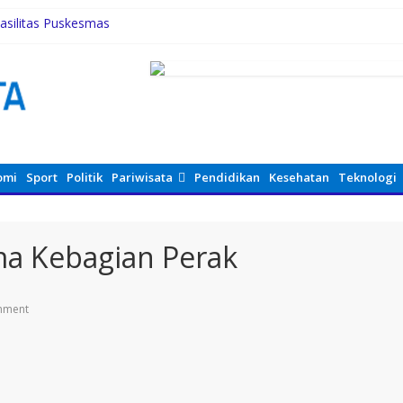
asilitas Puskesmas
Kemerdekaan Harus Dirasakan Masyarakat Lewat Peningkatan Pelaya
rsihkan Parit Jalan Taduan dari Sedimentasi Tebal
iundang Upacara HUT ke-81 RI di Istana
unan Jalan 2026
omi
Sport
Politik
Pariwisata
Pendidikan
Kesehatan
Teknologi
a Kebagian Perak
mment