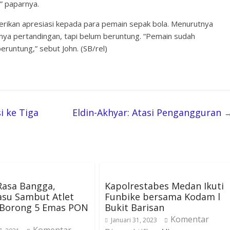
” paparnya.
rikan apresiasi kepada para pemain sepak bola. Menurutnya
nya pertandingan, tapi belum beruntung. “Pemain sudah
runtung,” sebut John. (SB/rel)
i ke Tiga
Eldin-Akhyar: Atasi Pengangguran
Rasa Bangga,
Kapolrestabes Medan Ikuti
asu Sambut Atlet
Funbike bersama Kodam l
Borong 5 Emas PON
Bukit Barisan
Komentar
Januari 31, 2023
Komentar