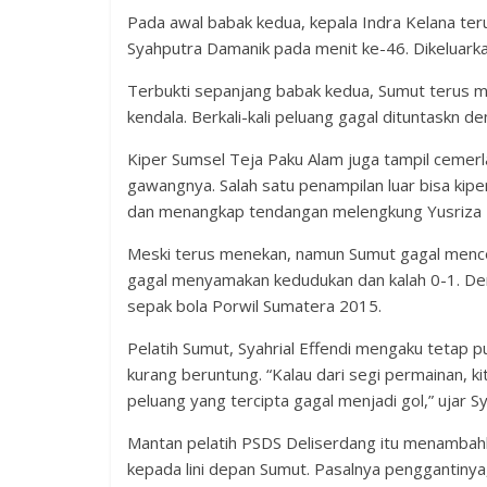
Pada awal babak kedua, kepala Indra Kelana ter
Syahputra Damanik pada menit ke-46. Dikeluark
Terbukti sepanjang babak kedua, Sumut terus 
kendala. Berkali-kali peluang gagal dituntaskn de
Kiper Sumsel Teja Paku Alam juga tampil cemerla
gawangnya. Salah satu penampilan luar bisa kipe
dan menangkap tendangan melengkung Yusriza 
Meski terus menekan, namun Sumut gagal menceta
gagal menyamakan kedudukan dan kalah 0-1. Den
sepak bola Porwil Sumatera 2015.
Pelatih Sumut, Syahrial Effendi mengaku tetap
kurang beruntung. “Kalau dari segi permainan, 
peluang yang tercipta gagal menjadi gol,” ujar Sya
Mantan pelatih PSDS Deliserdang itu menambah
kepada lini depan Sumut. Pasalnya penggantinya