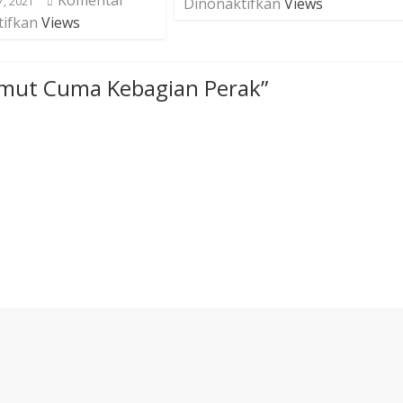
7, 2021
Dinonaktifkan
Views
tifkan
Views
mut Cuma Kebagian Perak
”