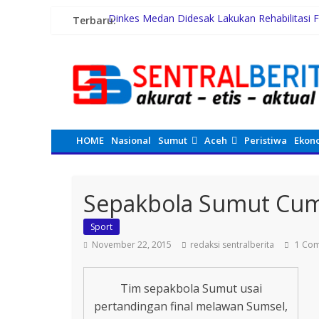
Terbaru:
Dinkes Medan Didesak Lakukan Rehabilitasi F
Maknai Kemerdekaan RI Ke-81, Rico Waas : 
Rico Waas Kerahkan Jajaran Gotong Royong Be
Tafoo’lo Nehe, Pelompat Batu Nias Mohon D
Pemko Medan Didesak Prioritaskan Pembang
HOME
Nasional
Sumut
Aceh
Peristiwa
Ekon
Sepakbola Sumut Cum
Sport
November 22, 2015
redaksi sentralberita
1 Co
Tim sepakbola Sumut usai
pertandingan final melawan Sumsel,