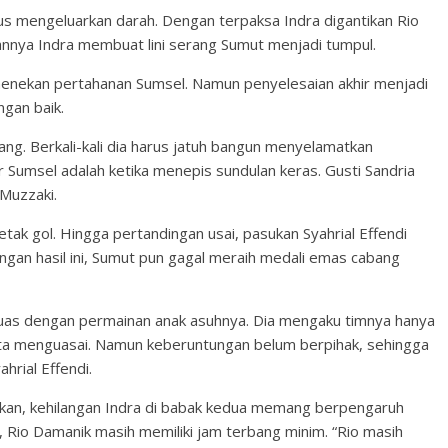
us mengeluarkan darah. Dengan terpaksa Indra digantikan Rio
annya Indra membuat lini serang Sumut menjadi tumpul.
menekan pertahanan Sumsel. Namun penyelesaian akhir menjadi
ngan baik.
ng. Berkali-kali dia harus jatuh bangun menyelamatkan
r Sumsel adalah ketika menepis sundulan keras. Gusti Sandria
Muzzaki.
k gol. Hingga pertandingan usai, pasukan Syahrial Effendi
gan hasil ini, Sumut pun gagal meraih medali emas cabang
 puas dengan permainan anak asuhnya. Dia mengaku timnya hanya
kita menguasai. Namun keberuntungan belum berpihak, sehingga
hrial Effendi.
kan, kehilangan Indra di babak kedua memang berpengaruh
, Rio Damanik masih memiliki jam terbang minim. “Rio masih