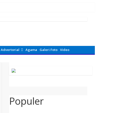
nan Primer
Advertorial
Agama
Galeri Foto
Video
Populer