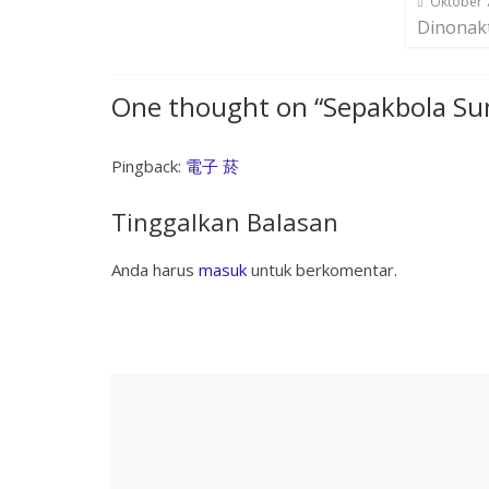
Oktober 
Dinonak
One thought on “
Sepakbola Su
Pingback:
電子 菸
Tinggalkan Balasan
Anda harus
masuk
untuk berkomentar.