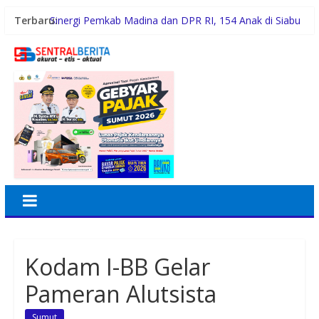
Terbaru:
Sinergi Pemkab Madina dan DPR RI, 154 Anak di Siabu
dan sekitarnya, Terima Beasiswa Program Indonesia
Pintar 2026
Pemerintah Daerah dan Kolaborasi dengan Komunitas
Gubernur Bobby Nasution Siapkan Rumah Produksi
Kelapa di Nias Utara
Lomba Foto LRT Hadirkan Hadiah Menarik, Ini
Syaratnya
Warga dan Sekolah Sambut Gembira Rencana
Gubernur Bobby Bangun SD Negeri Lasara di Nias
Utara
Kodam I-BB Gelar
Pameran Alutsista
Sumut