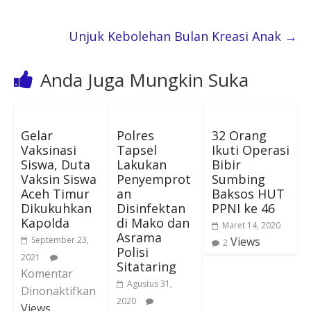
Unjuk Kebolehan Bulan Kreasi Anak
→
Anda Juga Mungkin Suka
Gelar
Polres
32 Orang
Vaksinasi
Tapsel
Ikuti Operasi
Siswa, Duta
Lakukan
Bibir
Vaksin Siswa
Penyemprot
Sumbing
Aceh Timur
an
Baksos HUT
Dikukuhkan
Disinfektan
PPNI ke 46
Kapolda
di Mako dan
Maret 14, 2020
Asrama
September 23,
Views
2
Polisi
2021
Sitataring
Komentar
Agustus 31,
Dinonaktifkan
2020
Views