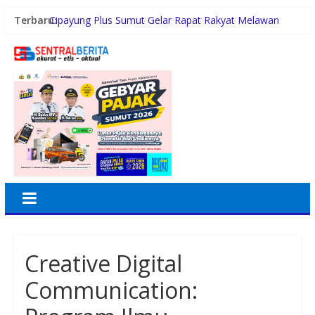
Terbaru:
Cipayung Plus Sumut Gelar Rapat Rakyat Melawan
Narkoba, Libatkan 500 Mahasiswa dan Pelajar
Inspektorat Madina Berikan Tanggapan akan
Pembangunan Gedung Madrasah TA 2025 di Desa
Tabuyung
Polrestabes Medan Ungkap 1.187 Kasus Narkoba
Selama 300 Hari dan Musnahkan Puluhan Kg Barbut
Wagub Surya Ajak Generasi Muda Bangun Integritas
dan Jauhi Narkoba
Pemko Medan Raih Peringkat II Skor Arsif ASN
Creative Digital
Communication: