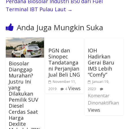
Perdana Biosolar Industri B50 dari Fuel
Terminal IBT Pulau Laut
→
Anda Juga Mungkin Suka
PGN dan
IOH
Sinopec
Hadirkan
Tandatanga
Gerai Baru
Biosolar
ni Perjanjian
IM3 Lebih
Dianggap
Jual Beli LNG
“Comfy”
Murahan?
Justru Ini
November 11,
Januari 19,
yang
Views
2019
4
2023
Dilakukan
Komentar
Pemilik SUV
Dinonaktifkan
Diesel
Views
Cerdas Saat
Harga
Dexlite