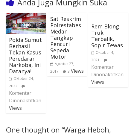
Anda Juga Mungkin Suka
Sat Reskrim
Polrestabes
Rem Blong
Medan
Truk
Tangkap
Terbalik,
Polda Sumut
Pencuri
Sopir Tewas
Berhasil
Sepeda
Tekan Kasus
Oktober 4,
Motor
Peredaran
2021
Narkoba, Ini
Agustus 27,
Komentar
Datanya!
Views
2017
3
Dinonaktifkan
Oktober 24,
Views
2022
Komentar
Dinonaktifkan
Views
One thought on “
Warga Heboh,