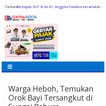
Terbaru:
Persiapan HUT RI ke-81, Anggota Paskibra Kecamatan
Idi Tunong Mulai Gelar Latihan Intensif
Warga Nias Utara Sebut Bobby Nasution Bawa
Semangat Baru Pembangunan Sumut
Robi Barus : Polisi Harus Usut Tuntas Seluruh Indikasi
Kejanggalan Kematian WLG
Duta Genre Harus Jadi Penggerak Remaja, Rico Waas:
Jangan Hanya Aktif Saat Ada Acara
Sutarto Minta Banteng Sumut Merah FC Harumkan
Nama Sumut di Ajang Soekarno Cup 2026
Warga Heboh, Temukan
Orok Bayi Tersangkut di