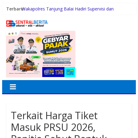
Terbaru:
Wakapolres Tanjung Balai Hadiri Supervisi dan
Sinkronisasi Data QR Code Propam Polri
Rico Waas Nonaktifkan Lurah AUR, Tegaskan Tak Ada
Toleransi bagi Penyalahgunaan Wewenang
Plt. Bupati Tiorita Kawal Langsung Percepatan
Bantuan Korban Banjir Langkat ke Jakarta
Bobby Nasution Bantu Akomodasi Pasien Leukemia
dan Kanker Tiroid Saat Tinjau RSUD Thomsen
Lagi Banyak Kebutuhan? Ini Cara Menentukan Prioritas
Keuangan agar Tetap Terkendali
Terkait Harga Tiket
Masuk PRSU 2026,