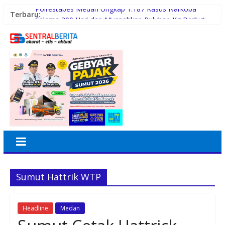
Polrestabes Medan Ungkap 1.187 Kasus Narkoba
Terbaru:
Selama 300 Hari dan Musnahkan Puluhan Kg Barbut
Warga dan Sekolah Sambut Gembira Rencana
Gubernur Bobby Bangun SD Negeri Lasara di Nias
Utara
Sinergi Pemkab Madina dan DPR RI, 154 Anak di Siabu
dan sekitarnya, Terima Beasiswa Program Indonesia
Pintar 2026
PWI Beri Kesempatan KTA yang Mati Lebih Dari
Setahun Diaktifkan Kembali
Inspektorat Madina Berikan Tanggapan akan
Pembangunan Gedung Madrasah TA 2025 di Desa
Tabuyung
Sumut Hattrik WTP
Headline
Medan