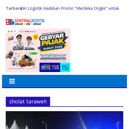
Terbaru:
KAI Logistik Hadirkan Promo “Merdeka Ongkir” untuk
Pengiriman Paket
Polres Padang Lawas Utara Resmi Berdiri, Kapolda
Sumut Tekankan Pelayanan Humanis dan
Penambahan Personel
Pemprovsu Perkuat Pengelolaan PPID, Optimalkan
Implementasi Permendagri
Pewarta Polrestabes Medan Gelar Jumat Barokah,
Pererat Silaturahmi, Kokohkan Sinergi Media dan
Kepolisian
Holding Perkebunan Nusantara Dukung Penciptaan
Lapangan Kerja, PTPN I Serap 15–20 Ribu Pekerja di
Pabrik Tembakau
sholat taraweh