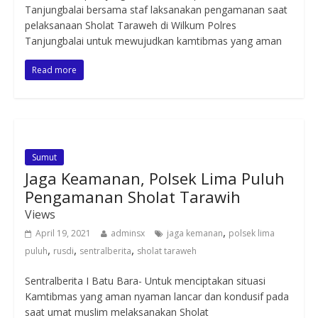
Tanjungbalai bersama staf laksanakan pengamanan saat
pelaksanaan Sholat Taraweh di Wilkum Polres
Tanjungbalai untuk mewujudkan kamtibmas yang aman
Read more
Sumut
Jaga Keamanan, Polsek Lima Puluh
Pengamanan Sholat Tarawih
Views
,
April 19, 2021
adminsx
jaga kemanan
polsek lima
,
,
,
puluh
rusdi
sentralberita
sholat taraweh
Sentralberita I Batu Bara- Untuk menciptakan situasi
Kamtibmas yang aman nyaman lancar dan kondusif pada
saat umat muslim melaksanakan Sholat