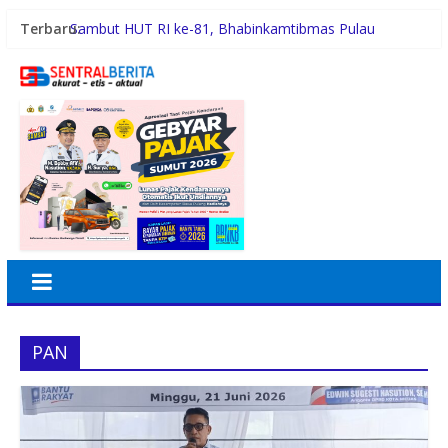
Terbaru:
Sambut HUT RI ke-81, Bhabinkamtibmas Pulau
Simardan Ajak Warga Pasang Bendera
Tafoo’lo Nehe, Pelompat Batu Nias Mohon Diundang
Upacara HUT ke-81 RI di Istana
Pemko Medan Didesak Prioritaskan Pembangunan
Jalan 2026
Dinkes Medan Didesak Lakukan Rehabilitasi Fasilitas
Puskesmas
Aipda Hery Gusnihardi Gelar Cooling System di Kuala
Silo Bestari, Ajak Warga Jaga Kamtibmas
PAN