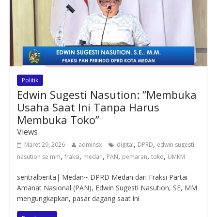
Politik
Edwin Sugesti Nasution: “Membuka
Usaha Saat Ini Tanpa Harus
Membuka Toko”
Views
,
,
Maret 29, 2026
adminsx
digital
DPRD
edwin sugesti
,
,
,
,
,
,
nasution se mm
fraksi
medan
PAN
pemaran
toko
UMKM
sentralberita| Medan~ DPRD Medan dari Fraksi Partai
Amanat Nasional (PAN), Edwin Sugesti Nasution, SE, MM
mengungkapkan, pasar dagang saat ini