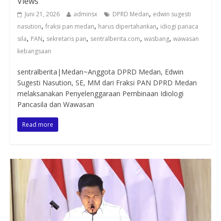
Views
,
Juni 21, 2026
adminsx
DPRD Medan
edwin sugesti
,
,
,
nasution
fraksi pan medan
harus dipertahankan
idiogi panaca
,
,
,
,
,
sila
PAN
sekretaris pan
sentralberita.com
wasbang
wawasan
kebangsaan
sentralberita|Medan~Anggota DPRD Medan, Edwin
Sugesti Nasution, SE, MM dari Fraksi PAN DPRD Medan
melaksanakan Penyelenggaraan Pembinaan Idiologi
Pancasila dan Wawasan
Read more