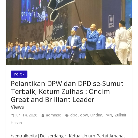
Politik
Pelantikan DPW dan DPD se-Sumut
Terbaik, Ketum Zulhas : Ondim
Great and Brilliant Leader
Views
,
,
,
,
Juni 14, 2026
adminsx
dpd
dpw
Ondim
PAN
Zulkifli
Hasan
\sentralberita|Deliserdang ~ Ketua Umum Partai Amanat