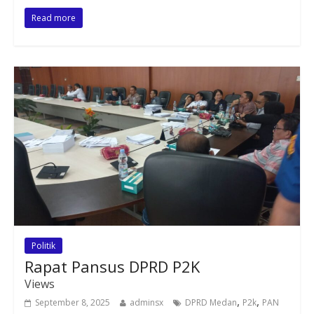
Read more
Politik
Rapat Pansus DPRD P2K
Views
,
,
September 8, 2025
adminsx
DPRD Medan
P2k
PAN