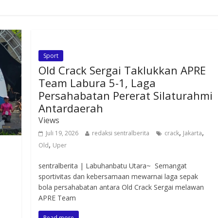
Sport
Old Crack Sergai Taklukkan APRE
Team Labura 5-1, Laga
Persahabatan Pererat Silaturahmi
Antardaerah
Views
,
,
Juli 19, 2026
redaksi sentralberita
crack
Jakarta
,
Old
Uper
sentralberita | Labuhanbatu Utara~ Semangat
sportivitas dan kebersamaan mewarnai laga sepak
bola persahabatan antara Old Crack Sergai melawan
APRE Team
Read more