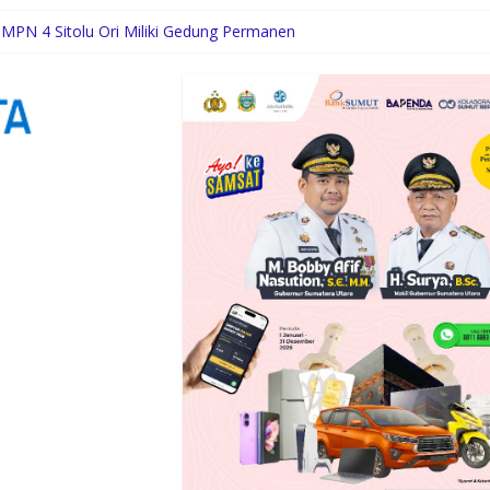
MPN 4 Sitolu Ori Miliki Gedung Permanen
co Waas: Jangan Hanya Aktif Saat Ada Acara
umkan Nama Sumut di Ajang Soekarno Cup 2026
camatan Idi Tunong Mulai Gelar Latihan Intensif