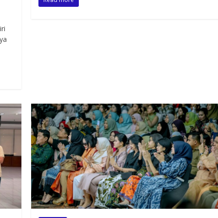
ri
aya