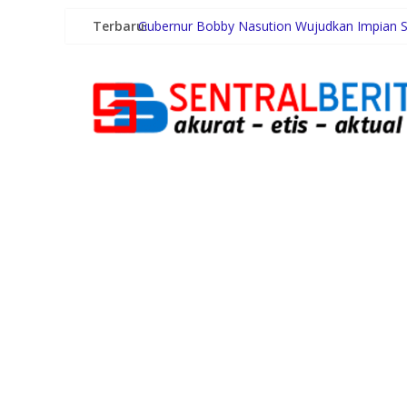
Terbaru:
Gubernur Bobby Nasution Wujudkan Impian S
Duta Genre Harus Jadi Penggerak Remaja, Ri
Sutarto Minta Banteng Sumut Merah FC Har
Persiapan HUT RI ke-81, Anggota Paskibra Ke
Satres PPAPPO Polres Karo Ringkus Pemuda