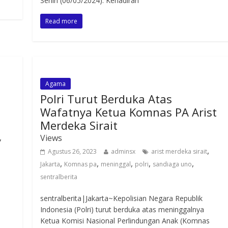
Senin (06/05/2024). Kehadiran
Read more
Agama
Polri Turut Berduka Atas
a
Wafatnya Ketua Komnas PA Arist
Merdeka Sirait
,
Views
,
Agustus 26, 2023
adminsx
arist merdeka sirait
,
,
,
,
,
Jakarta
Komnas pa
meninggal
polri
sandiaga uno
sentralberita
sentralberita|Jakarta~Kepolisian Negara Republik
Indonesia (Polri) turut berduka atas meninggalnya
Ketua Komisi Nasional Perlindungan Anak (Komnas