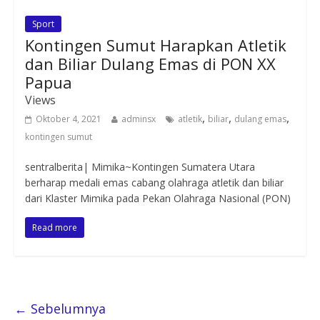
Sport
Kontingen Sumut Harapkan Atletik
dan Biliar Dulang Emas di PON XX
Papua
Views
,
,
,
Oktober 4, 2021
adminsx
atletik
biliar
dulang emas
kontingen sumut
sentralberita| Mimika~Kontingen Sumatera Utara
berharap medali emas cabang olahraga atletik dan biliar
dari Klaster Mimika pada Pekan Olahraga Nasional (PON)
Read more
← Sebelumnya