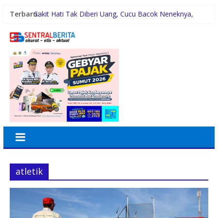
Terbaru:
Sakit Hati Tak Diberi Uang, Cucu Bacok Neneknya,
Pelaku Diamankan Polisi
Malam Minggu Bersama Warga Medan Tembung, Rico
Waas Serap Aspirasi
Dayang Nan Tujuh Menggetarkan Gedung Kesenian
Jakarta
PTPN Group melalui PTPN IV Regional VII Dukung
Peningkatan Kompetensi Aparatur Perkebunan Lewat
Pelatihan Avenza Maps di Way Kanan
42 Wartawan Berlaga di Turnamen Catur GRIB Jaya
Labuhanbatu
atletik