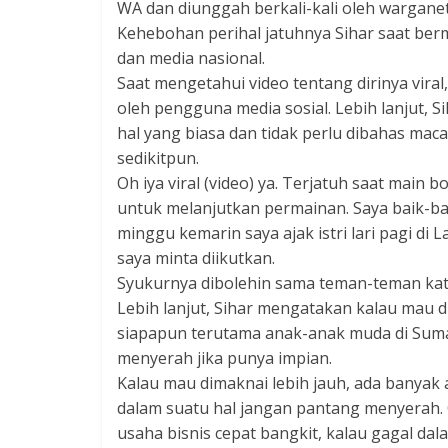
WA dan diunggah berkali-kali oleh warganet
Kehebohan perihal jatuhnya Sihar saat berm
dan media nasional.
Saat mengetahui video tentang dirinya vira
oleh pengguna media sosial. Lebih lanjut, S
hal yang biasa dan tidak perlu dibahas mac
sedikitpun.
Oh iya viral (video) ya. Terjatuh saat main 
untuk melanjutkan permainan. Saya baik-baik
minggu kemarin saya ajak istri lari pagi di
saya minta diikutkan.
Syukurnya dibolehin sama teman-teman kata
Lebih lanjut, Sihar mengatakan kalau mau di
siapapun terutama anak-anak muda di Suma
menyerah jika punya impian.
Kalau mau dimaknai lebih jauh, ada banyak
dalam suatu hal jangan pantang menyerah. 
usaha bisnis cepat bangkit, kalau gagal d