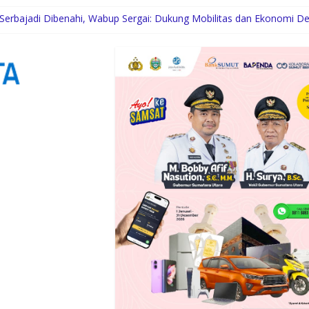
 Serbajadi Dibenahi, Wabup Sergai: Dukung Mobilitas dan Ekonomi D
tion Paparkan Tiga Prioritas Pembangunan Kepulauan Nias
engah Dinamika Sunset Road
wat Layanan Distributor Server Enterprise
eriode 2026-2030 Resmi Dilantik, Komitmen Lestarikan Budaya dan Be