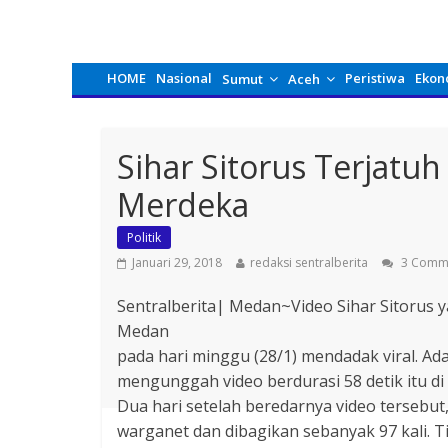
HOME
Nasional
Peristiwa
Ekon
Sumut
Aceh
Sihar Sitorus Terjatuh
Merdeka
Politik
Januari 29, 2018
redaksi sentralberita
3 Comm
Sentralberita| Medan~Video Sihar Sitorus y
Medan
pada hari minggu (28/1) mendadak viral. A
mengunggah video berdurasi 58 detik itu di
Dua hari setelah beredarnya video tersebut, 
warganet dan dibagikan sebanyak 97 kali. Ti