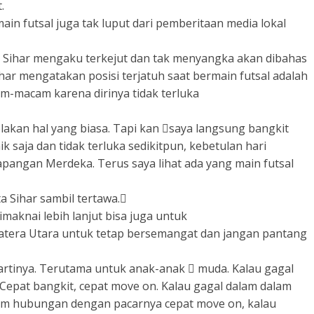
.
ain futsal juga tak luput dari pemberitaan media lokal
l, Sihar mengaku terkejut dan tak menyangka akan dibahas
ihar mengatakan posisi terjatuh saat bermain futsal adalah
am-macam karena dirinya tidak terluka
bolakan hal yang biasa. Tapi kan

saya langsung bangkit
 saja dan tidak terluka sedikitpun, kebetulan hari
 Lapangan Merdeka. Terus saya lihat ada yang main futsal
 Sihar sambil tertawa.

maknai lebih lanjut bisa juga untuk
tera Utara untuk tetap bersemangat dan jangan pantang
 artinya. Terutama untuk anak-anak

muda. Kalau gagal
Cepat bangkit, cepat move on. Kalau gagal dalam dalam
alam hubungan dengan pacarnya cepat move on, kalau