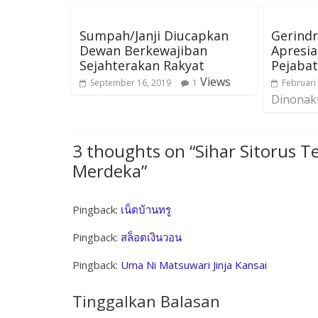
Sumpah/Janji Diucapkan
Gerind
Dewan Berkewajiban
Apresia
Sejahterakan Rakyat
Pejabat
Views
September 16, 2019
1
Februari
Dinonak
3 thoughts on “
Sihar Sitorus T
Merdeka
”
Pingback:
เน็ตบ้านทรู
Pingback:
สล็อตเงินวอน
Pingback:
Uma Ni Matsuwari Jinja Kansai
Tinggalkan Balasan