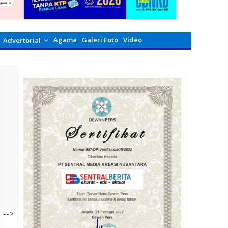
Agama
Galeri Foto
Video
Advertorial
-->