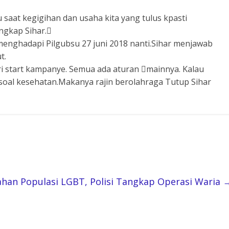
aat kegigihan dan usaha kita yang tulus kpasti
ungkap Sihar.

enghadapi Pilgubsu 27 juni 2018 nanti.Sihar menjawab
t.
uri start kampanye. Semua ada aturan

mainnya. Kalau
a soal kesehatan.Makanya rajin berolahraga Tutup Sihar
han Populasi LGBT, Polisi Tangkap Operasi Waria