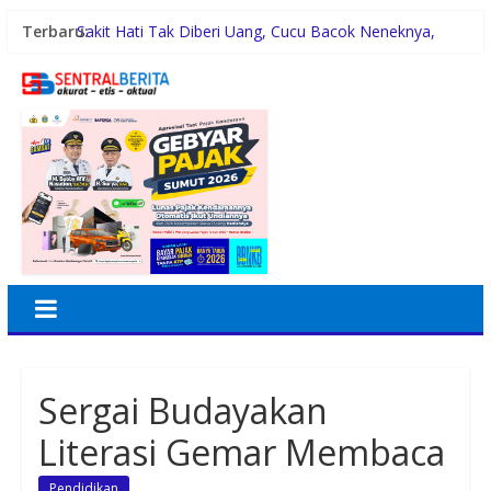
Terbaru:
Sakit Hati Tak Diberi Uang, Cucu Bacok Neneknya,
Pelaku Diamankan Polisi
Malam Minggu Bersama Warga Medan Tembung, Rico
Waas Serap Aspirasi
Dayang Nan Tujuh Menggetarkan Gedung Kesenian
Jakarta
PTPN Group melalui PTPN IV Regional VII Dukung
Peningkatan Kompetensi Aparatur Perkebunan Lewat
Pelatihan Avenza Maps di Way Kanan
42 Wartawan Berlaga di Turnamen Catur GRIB Jaya
Labuhanbatu
Sergai Budayakan
Literasi Gemar Membaca
Pendidikan