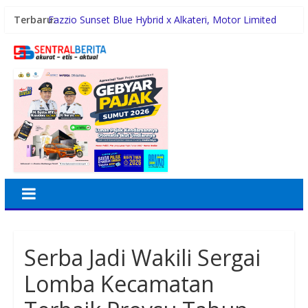
Terbaru:
Fazzio Sunset Blue Hybrid x Alkateri, Motor Limited
Edition Buat Nyempurnain Look Retro-Future Lo
Mimpi Besar Santri Darul Hikmah Jadi Nyata, Raih BIB
Kementerian Agama
Maknai Kemerdekaan RI Ke-81, Rico Waas :
Kemerdekaan Harus Dirasakan Masyarakat Lewat
Peningkatan Pelayanan Primer
Rico Waas Kerahkan Jajaran Gotong Royong Bersihkan
Parit Jalan Taduan dari Sedimentasi Tebal
Pertamina Patra Niaga Regional Sumbagut Sabet 7
Penghargaan ISRA 2026, Komitmen Nyata Kontribusi
untuk Masyarakat
Serba Jadi Wakili Sergai
Lomba Kecamatan