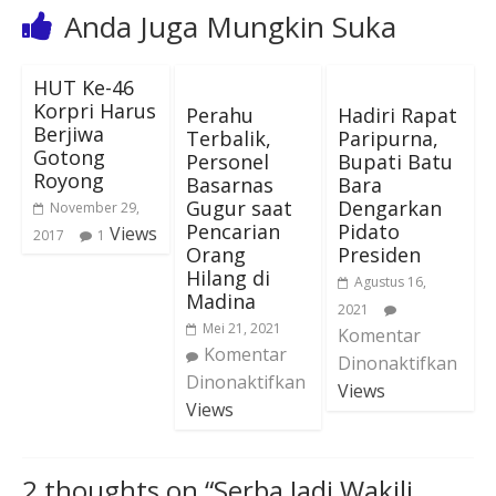
Anda Juga Mungkin Suka
HUT Ke-46
Korpri Harus
Perahu
Hadiri Rapat
Berjiwa
Terbalik,
Paripurna,
Gotong
Personel
Bupati Batu
Royong
Basarnas
Bara
Gugur saat
Dengarkan
November 29,
Pencarian
Pidato
Views
2017
1
Orang
Presiden
Hilang di
Agustus 16,
Madina
2021
Mei 21, 2021
Komentar
Komentar
Dinonaktifkan
Dinonaktifkan
Views
Views
2 thoughts on “
Serba Jadi Wakili