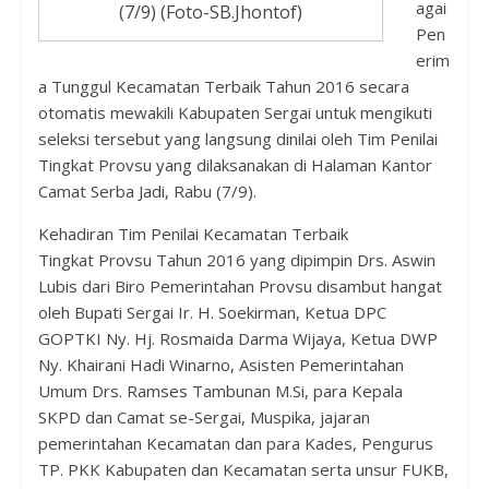
agai
(7/9) (Foto-SB.Jhontof)
Pen
erim
a Tunggul Kecamatan Terbaik Tahun 2016 secara
otomatis mewakili Kabupaten Sergai untuk mengikuti
seleksi
tersebut yang langsung dinilai
oleh Tim Penilai
Tingkat Provsu yang dilaksanakan di Halaman Kantor
Camat Serba Jadi, Rabu (7/9).
Kehadiran
Tim Penilai Kecamatan Terbaik
Tingkat
Provsu
Tahun 2016 yang dipimpin Drs. Aswin
Lubis dari Biro Pemerintahan Provsu disambut hangat
oleh Bupati Sergai Ir. H. Soekirman, Ketua DPC
GOPTKI Ny. Hj. Rosmaida Darma Wijaya, Ketua DWP
Ny. Khairani Hadi Winarno, Asisten Pemerintahan
Umum Drs. Ramses Tambunan M.Si, para Kepala
SKPD dan Camat se-Sergai, Muspika, jajaran
pemerintahan Kecamatan dan para Kades, Pengurus
TP. PKK Kabupaten dan Kecamatan serta unsur FUKB,