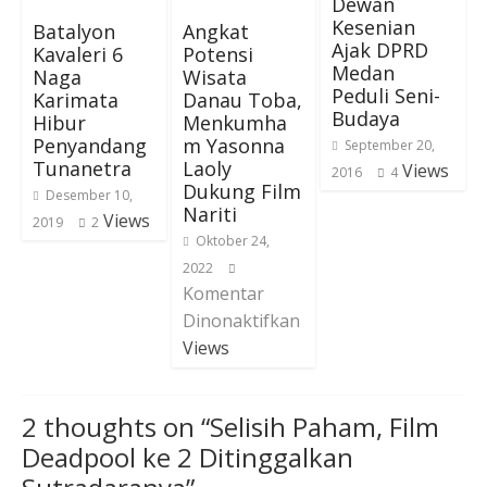
Dewan
Kesenian
Batalyon
Angkat
Ajak DPRD
Kavaleri 6
Potensi
Medan
Naga
Wisata
Peduli Seni-
Karimata
Danau Toba,
Budaya
Hibur
Menkumha
Penyandang
m Yasonna
September 20,
Tunanetra
Laoly
Views
2016
4
Dukung Film
Desember 10,
Nariti
Views
2019
2
Oktober 24,
2022
Komentar
Dinonaktifkan
Views
2 thoughts on “
Selisih Paham, Film
Deadpool ke 2 Ditinggalkan