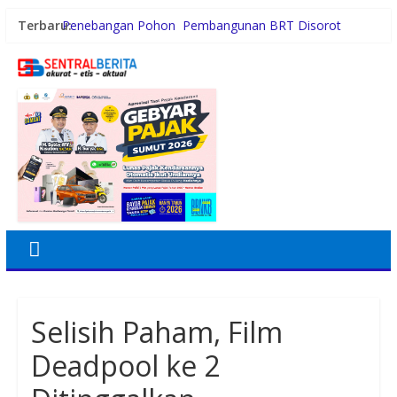
Terbaru:
Penebangan Pohon Pembangunan BRT Disorot
Persiapan HUT RI ke-81, Anggota Paskibra Kecamatan
Idi Tunong Mulai Gelar Latihan Intensif
Satres PPAPPO Polres Karo Ringkus Pemuda
Gubernur Bobby Nasution Wujudkan Impian SMPN 4
Sitolu Ori Miliki Gedung Permanen
Kebiasaan Finansial yang Bisa Dimulai di Usia 20-an
Selisih Paham, Film
Deadpool ke 2