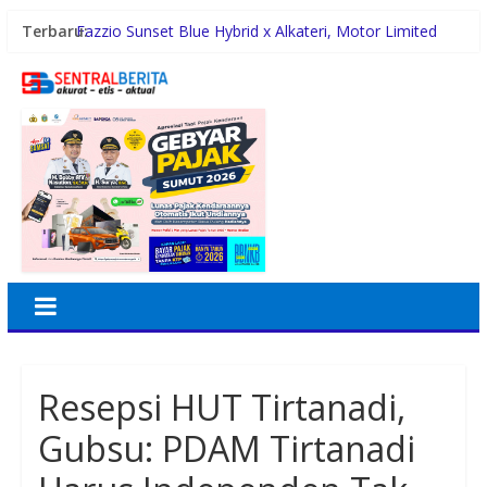
Terbaru:
Fazzio Sunset Blue Hybrid x Alkateri, Motor Limited
Edition Buat Nyempurnain Look Retro-Future Lo
Mimpi Besar Santri Darul Hikmah Jadi Nyata, Raih BIB
Kementerian Agama
Maknai Kemerdekaan RI Ke-81, Rico Waas :
Kemerdekaan Harus Dirasakan Masyarakat Lewat
Peningkatan Pelayanan Primer
Rico Waas Kerahkan Jajaran Gotong Royong Bersihkan
Parit Jalan Taduan dari Sedimentasi Tebal
Pertamina Patra Niaga Regional Sumbagut Sabet 7
Penghargaan ISRA 2026, Komitmen Nyata Kontribusi
untuk Masyarakat
Resepsi HUT Tirtanadi,
Gubsu: PDAM Tirtanadi