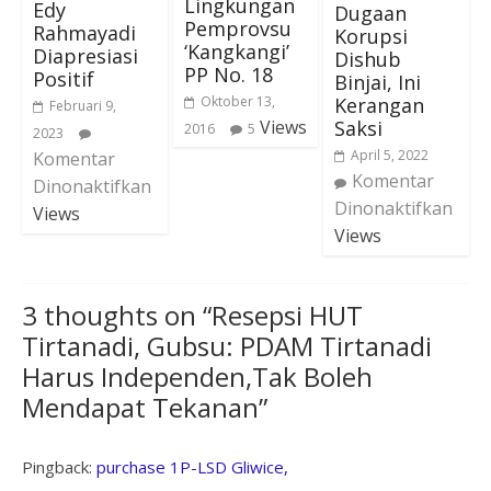
Lingkungan
Edy
Dugaan
Pemprovsu
Rahmayadi
Korupsi
‘Kangkangi’
Diapresiasi
Dishub
PP No. 18
Positif
Binjai, Ini
Kerangan
Oktober 13,
Februari 9,
Saksi
Views
2016
5
2023
April 5, 2022
Komentar
Komentar
Dinonaktifkan
Dinonaktifkan
Views
Views
3 thoughts on “
Resepsi HUT
Tirtanadi, Gubsu: PDAM Tirtanadi
Harus Independen,Tak Boleh
Mendapat Tekanan
”
Pingback:
purchase 1P-LSD Gliwice,