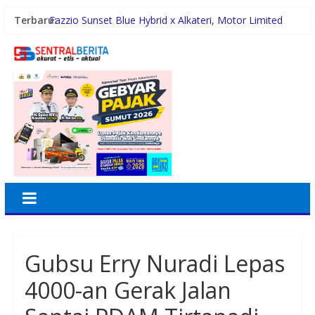
Terbaru:
Fazzio Sunset Blue Hybrid x Alkateri, Motor Limited
Edition Buat Nyempurnain Look Retro-Future Lo
Mimpi Besar Santri Darul Hikmah Jadi Nyata, Raih BIB
Kementerian Agama
Maknai Kemerdekaan RI Ke-81, Rico Waas :
Kemerdekaan Harus Dirasakan Masyarakat Lewat
Peningkatan Pelayanan Primer
Rico Waas Kerahkan Jajaran Gotong Royong Bersihkan
Parit Jalan Taduan dari Sedimentasi Tebal
Pertamina Patra Niaga Regional Sumbagut Sabet 7
Penghargaan ISRA 2026, Komitmen Nyata Kontribusi
untuk Masyarakat
Gubsu Erry Nuradi Lepas
4000-an Gerak Jalan