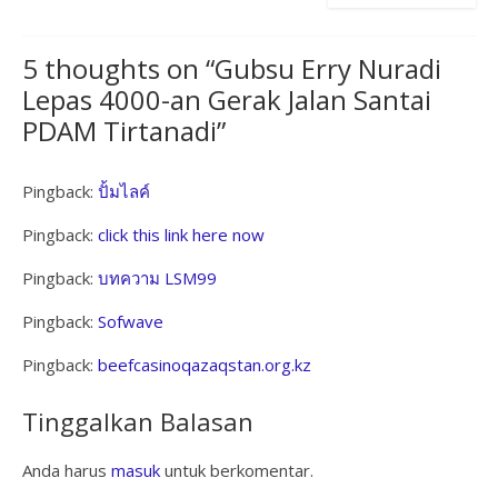
5 thoughts on “
Gubsu Erry Nuradi
Lepas 4000-an Gerak Jalan Santai
PDAM Tirtanadi
”
Pingback:
ปั้มไลค์
Pingback:
click this link here now
Pingback:
บทความ LSM99
Pingback:
Sofwave
Pingback:
beefcasinoqazaqstan.org.kz
Tinggalkan Balasan
Anda harus
masuk
untuk berkomentar.