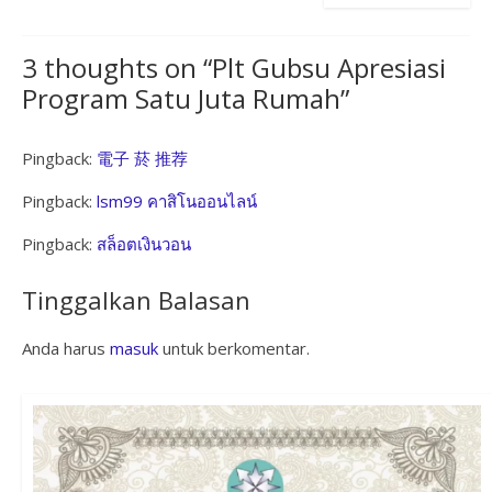
3 thoughts on “
Plt Gubsu Apresiasi
Program Satu Juta Rumah
”
Pingback:
電子 菸 推荐
Pingback:
lsm99 คาสิโนออนไลน์
Pingback:
สล็อตเงินวอน
Tinggalkan Balasan
Anda harus
masuk
untuk berkomentar.