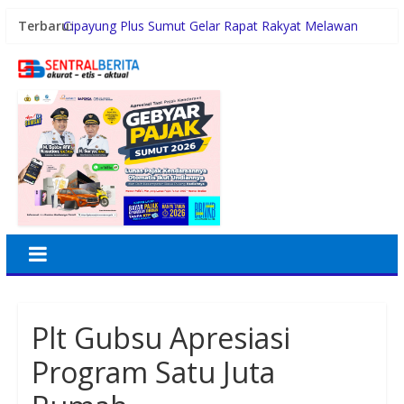
Terbaru:
Cipayung Plus Sumut Gelar Rapat Rakyat Melawan
Narkoba, Libatkan 500 Mahasiswa dan Pelajar
Inspektorat Madina Berikan Tanggapan akan
Pembangunan Gedung Madrasah TA 2025 di Desa
Tabuyung
Polrestabes Medan Ungkap 1.187 Kasus Narkoba
Selama 300 Hari dan Musnahkan Puluhan Kg Barbut
Wagub Surya Ajak Generasi Muda Bangun Integritas
dan Jauhi Narkoba
Pemko Medan Raih Peringkat II Skor Arsif ASN
Plt Gubsu Apresiasi
Program Satu Juta