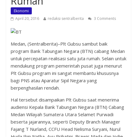
Rumah
Ekonomi
April 20, 2016
redaksi sentralberita
3 Comments
Medan, (Sentralberita)–Plt Gubsu sambut baik
program Bank Tabungan Negara (BTN) cabang Medan
untuk percepatan realisasi satu juta rumah. Selain untuk
mendukung program pemerintah pusat juga menurut
Plt Gubsu program ini sangat membantu khususnya
bagi PNS atau Aparatur Sipil Negara yang
berpenghasilan rendah.
Hal tersebut disampaikan Plt Gubsu saat menerima
audiensi Kepala Bank Tabungan Negara (BTN) Cabang
Medan Wilayah Sumatera Utara Selamet Purwadi
beserta jajarannya, seperti Deputy Branch Manager
Fajang T Nurland, CCFU Head Nelisma Suryani, Nurul
Huda,Ibin Natha, Ayu Prihatini, Brawis Mada dan Jodie,