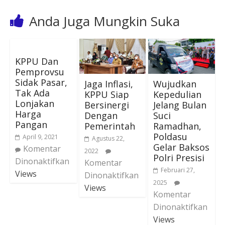
Anda Juga Mungkin Suka
KPPU Dan
Pemprovsu
Sidak Pasar,
Jaga Inflasi,
Wujudkan
Tak Ada
KPPU Siap
Kepedulian
Lonjakan
Bersinergi
Jelang Bulan
Harga
Dengan
Suci
Pangan
Pemerintah
Ramadhan,
Poldasu
April 9, 2021
Agustus 22,
Gelar Baksos
Komentar
2022
Polri Presisi
Dinonaktifkan
Komentar
Februari 27,
Views
Dinonaktifkan
2025
Views
Komentar
Dinonaktifkan
Views