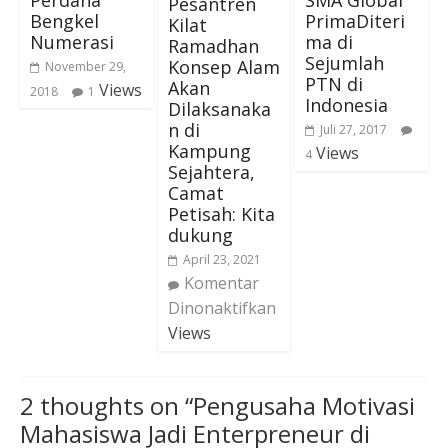
Perdana
SMA Global
Pesantren
Bengkel
PrimaDiteri
Kilat
Numerasi
ma di
Ramadhan
Sejumlah
Konsep Alam
November 29,
PTN di
Akan
Views
2018
1
Indonesia
Dilaksanaka
n di
Juli 27, 2017
Kampung
Views
4
Sejahtera,
Camat
Petisah: Kita
dukung
April 23, 2021
Komentar
Dinonaktifkan
Views
2 thoughts on “
Pengusaha Motivasi
Mahasiswa Jadi Enterpreneur di