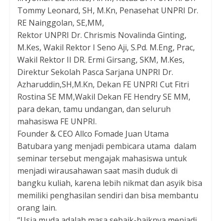
Tommy Leonard, SH, M.Kn, Penasehat UNPRI Dr.
RE Nainggolan, SE,MM,
Rektor UNPRI Dr. Chrismis Novalinda Ginting,
M.Kes, Wakil Rektor I Seno Aji, S.Pd. M.Eng, Prac,
Wakil Rektor II DR. Ermi Girsang, SKM, M.Kes,
Direktur Sekolah Pasca Sarjana UNPRI Dr.
Azharuddin,SH,M.Kn, Dekan FE UNPRI Cut Fitri
Rostina SE MM,Wakil Dekan FE Hendry SE MM,
para dekan, tamu undangan, dan seluruh
mahasiswa FE UNPRI.
Founder & CEO Allco Fomade Juan Utama
Batubara yang menjadi pembicara utama dalam
seminar tersebut mengajak mahasiswa untuk
menjadi wirausahawan saat masih duduk di
bangku kuliah, karena lebih nikmat dan asyik bisa
memiliki penghasilan sendiri dan bisa membantu
orang lain.
“Usia muda adalah masa sebaik-baiknya menjadi