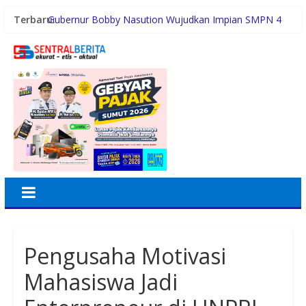
Terbaru:
Gubernur Bobby Nasution Wujudkan Impian SMPN 4
Sitolu Ori Miliki Gedung Permanen
Duta Genre Harus Jadi Penggerak Remaja, Rico Waas:
Jangan Hanya Aktif Saat Ada Acara
Sutarto Minta Banteng Sumut Merah FC Harumkan
Nama Sumut di Ajang Soekarno Cup 2026
Persiapan HUT RI ke-81, Anggota Paskibra Kecamatan
Idi Tunong Mulai Gelar Latihan Intensif
Satres PPAPPO Polres Karo Ringkus Pemuda
Pengusaha Motivasi
Mahasiswa Jadi