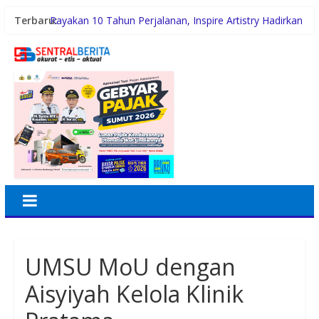
Terbaru:
Rayakan 10 Tahun Perjalanan, Inspire Artistry Hadirkan
Block Party Terbesar di Jakarta
Hadirkan BRIF Sunday Auto Corner, BRI Finance
Mudahkan Warga Bali Wujudkan Mobil Impian
Polsek Datuk Bandar Gelar Jumat Curhat di Sijambi,
Tampung Aspirasi Warga
Tingkatkan Disiplin Personil, Polres Tanjung Balai Gelar
Apel Pagi
PERADIPROF Bekerjasama dengan UI Gelar PKPA
UMSU MoU dengan
Aisyiyah Kelola Klinik