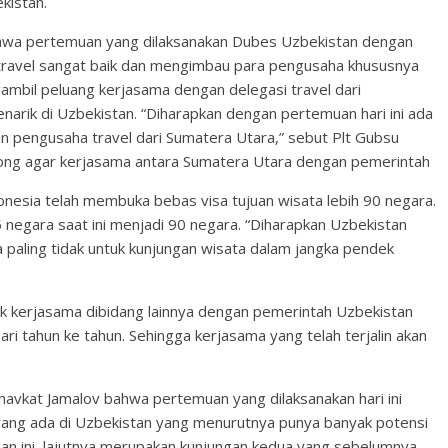
kistan.
hwa pertemuan yang dilaksanakan Dubes Uzbekistan dengan
 travel sangat baik dan mengimbau para pengusaha khususnya
ambil peluang kerjasama dengan delegasi travel dari
narik di Uzbekistan. “Diharapkan dengan pertemuan hari ini ada
 pengusaha travel dari Sumatera Utara,” sebut Plt Gubsu
g agar kerjasama antara Sumatera Utara dengan pemerintah
onesia telah membuka bebas visa tujuan wisata lebih 90 negara.
 negara saat ini menjadi 90 negara. “Diharapkan Uzbekistan
paling tidak untuk kunjungan wisata dalam jangka pendek
ak kerjasama dibidang lainnya dengan pemerintah Uzbekistan
ri tahun ke tahun. Sehingga kerjasama yang telah terjalin akan
avkat Jamalov bahwa pertemuan yang dilaksanakan hari ini
yang ada di Uzbekistan yang menurutnya punya banyak potensi
gan ini, lajutnya merupakan kunjungan kedua yang sebelumnya