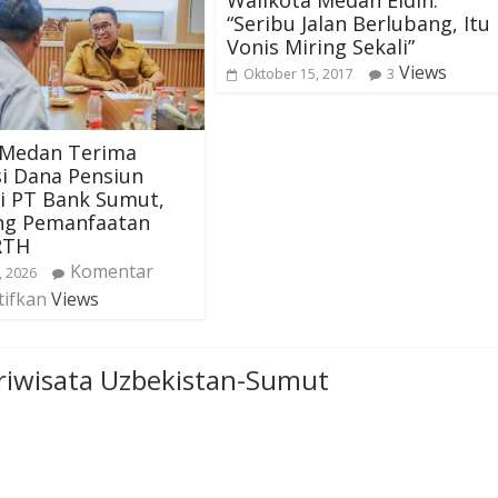
Walikota Medan Eldin:
“Seribu Jalan Berlubang, Itu
Vonis Miring Sekali”
Views
Oktober 15, 2017
3
Medan Terima
i Dana Pensiun
i PT Bank Sumut,
ng Pemanfaatan
RTH
Komentar
, 2026
tifkan
Views
riwisata Uzbekistan-Sumut