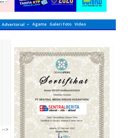
Agama
Galeri Foto
Video
Advertorial
-->