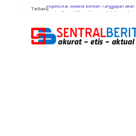
Terbaru:
Inspektorat Madina Berikan Tanggapan aka
Lomba Foto LRT Hadirkan Hadiah Menarik, In
Warga dan Sekolah Sambut Gembira Rencana 
Sinergi Pemkab Madina dan DPR RI, 154 Anak 
PWI Beri Kesempatan KTA yang Mati Lebih Da