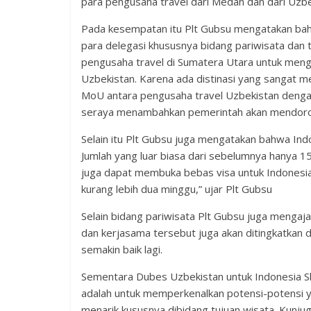
para pengusaha travel dari Medan dan dari Uzbe
Pada kesempatan itu Plt Gubsu mengatakan ba
para delegasi khususnya bidang pariwisata dan
pengusaha travel di Sumatera Utara untuk meng
Uzbekistan. Karena ada distinasi yang sangat me
MoU antara pengusaha travel Uzbekistan dengan
seraya menambahkan pemerintah akan mendoron
Selain itu Plt Gubsu juga mengatakan bahwa Ind
Jumlah yang luar biasa dari sebelumnya hanya 15
juga dapat membuka bebas visa untuk Indonesia 
kurang lebih dua minggu,” ujar Plt Gubsu
Selain bidang pariwisata Plt Gubsu juga mengaj
dan kerjasama tersebut juga akan ditingkatkan da
semakin baik lagi.
Sementara Dubes Uzbekistan untuk Indonesia Sh
adalah untuk memperkenalkan potensi-potensi 
menarik kususnya dibidang tujuan wisata. Kunju