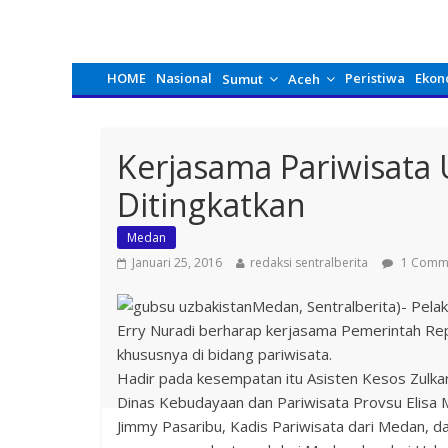
HOME
Nasional
Peristiwa
Ekon
Sumut
Aceh
Kerjasama Pariwisata
Ditingkatkan
Medan
Januari 25, 2016
redaksi sentralberita
1 Comm
Medan, Sentralberita)- Pel
Erry Nuradi berharap kerjasama Pemerintah Repu
khususnya di bidang pariwisata.
Hadir pada kesempatan itu Asisten Kesos Zulka
Dinas Kebudayaan dan Pariwisata Provsu Elisa
Jimmy Pasaribu, Kadis Pariwisata dari Medan, d