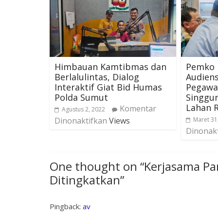
Himbauan Kamtibmas dan
Pemko 
Berlalulintas, Dialog
Audiens
Interaktif Giat Bid Humas
Pegawa
Polda Sumut
Singgu
Lahan 
Komentar
Agustus 2, 2022
Dinonaktifkan
Views
Maret 31
Dinonak
One thought on “
Kerjasama Pa
Ditingkatkan
”
Pingback:
av