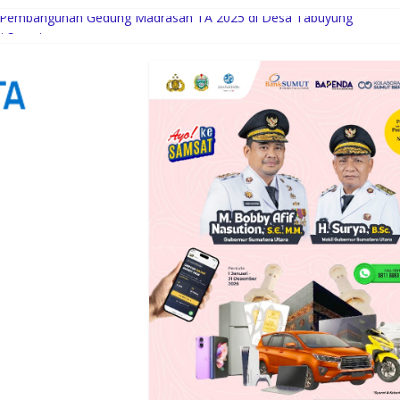
n Pembangunan Gedung Madrasah TA 2025 di Desa Tabuyung
i Syaratnya
Gubernur Bobby Bangun SD Negeri Lasara di Nias Utara
di Siabu dan sekitarnya, Terima Beasiswa Program Indonesia Pintar
ri Setahun Diaktifkan Kembali