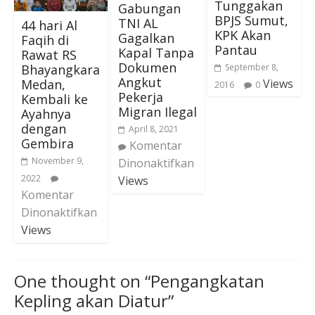
Tunggakan
Gabungan
BPJS Sumut,
TNI AL
44 hari Al
KPK Akan
Gagalkan
Faqih di
Pantau
Kapal Tanpa
Rawat RS
Dokumen
Bhayangkara
September 8,
Angkut
Medan,
Views
2016
0
Pekerja
Kembali ke
Migran Ilegal
Ayahnya
dengan
April 8, 2021
Gembira
Komentar
November 9,
Dinonaktifkan
2022
Views
Komentar
Dinonaktifkan
Views
One thought on “
Pengangkatan
Kepling akan Diatur
”