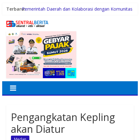
Terbaru:
Pemerintah Daerah dan Kolaborasi dengan Komunitas
Polsek Tanjung Balai Selatan Tangkap Pelaku
Pencurian Rumah Kosong
Plt. Bupati Langkat Tiorita Percepat Program, Fokus
Turunkan Kemiskinan dan Pengangguran
Kunker ke Tapteng, Kapolda Sumut Letakkan Batu
Pertama Pembangunan Rusun Polres Tapanuli Tengah
Konsumsi Sabu di Kabin Truk, Supir Tangki Asal Aceh
Diamankan Sat Intelkam Polres Sergai
Pengangkatan Kepling
akan Diatur
Medan