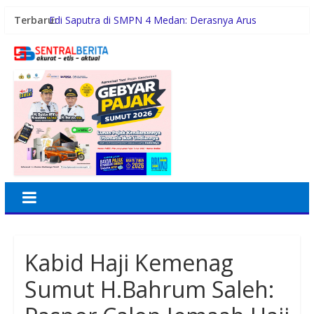
Terbaru:
Edi Saputra di SMPN 4 Medan: Derasnya Arus
Informasi dan Perkembangan Teknologi Digital
Pengaruhi Karakter dan wawasan kebangsaan
Generasi Muda
Aipda Hery Gusnihardi Gelar Cooling System di Kuala
Silo Bestari, Ajak Warga Jaga Kamtibmas
Sambut HUT RI ke-81, Bhabinkamtibmas Pulau
Simardan Ajak Warga Pasang Bendera
Kontingen Pramuka Aceh Timur Siap Bawa Nama
Daerah ke Jambore Nasional XII
Kunker ke Tapteng, Kapolda Sumut Letakkan Batu
Pertama Pembangunan Rusun Polres Tapanuli Tengah
Kabid Haji Kemenag
Sumut H.Bahrum Saleh: