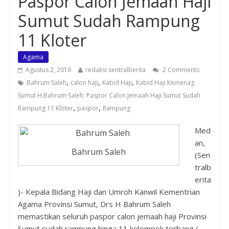
Paspor Calon Jemaah Haji
Sumut Sudah Rampung
11 Kloter
Agama
Agustus 2, 2016
redaksi sentralberita
2 Comments
,
,
,
Bahrum Saleh
calon haji
Kabid Haji
Kabid Haji Kemenag
Sumut H.Bahrum Saleh: Paspor Calon Jemaah Haji Sumut Sudah
,
,
Rampung 11 Kloter
paspor
Rampung
Med
an,
Bahrum Saleh
(Sen
tralb
erita
)- Kepala Bidang Haji dan Umroh Kanwil Kementrian
Agama Provinsi Sumut, Drs H Bahrum Saleh
memastikan seluruh paspor calon jemaah haji Provinsi
Sumut sudah rampung hinga 11 kelompok terbang (