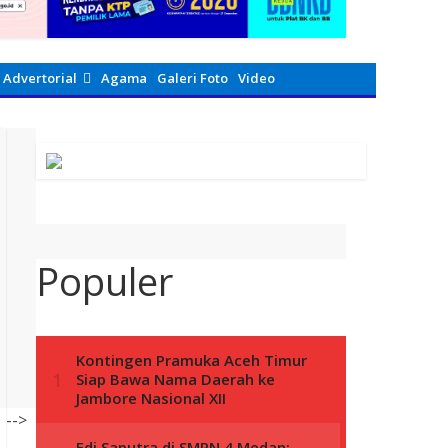
Advertorial
Agama
Galeri Foto
Video
Populer
-->