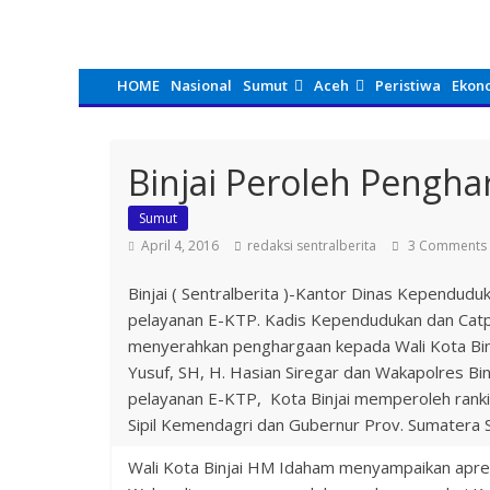
HOME
Nasional
Sumut
Aceh
Peristiwa
Ekon
Binjai Peroleh Pengha
Sumut
April 4, 2016
redaksi sentralberita
3 Comments
Binjai ( Sentralberita )-Kantor Dinas Kependud
pelayanan E-KTP. Kadis Kependudukan dan Catpil
menyerahkan penghargaan kepada Wali Kota Bin
Yusuf, SH, H. Hasian Siregar dan Wakapolres Bin
pelayanan E-KTP, Kota Binjai memperoleh rankin
Sipil Kemendagri dan Gubernur Prov. Sumatera S
Wali Kota Binjai HM Idaham menyampaikan apres