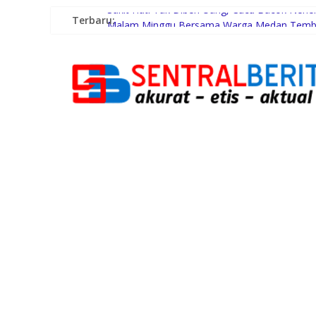
Sakit Hati Tak Diberi Uang, Cucu Bacok Nene
Terbaru:
Malam Minggu Bersama Warga Medan Tembun
Dayang Nan Tujuh Menggetarkan Gedung Kes
PTPN Group melalui PTPN IV Regional VII D
42 Wartawan Berlaga di Turnamen Catur GRI