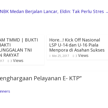
NBK Medan Berjalan Lancar, Eldin: Tak Perlu Stres
AM TMMD | BUKTI
Hore…! Kick Off Nasional
BAKTI
LSP U-14 dan U-16 Piala
UNGGALAN TNI
Menpora di Asahan Sukses
N RAKYAT
Views
Mei 25, 2017
3
Views
017
3
 Penghargaan Pelayanan E- KTP
”
inners