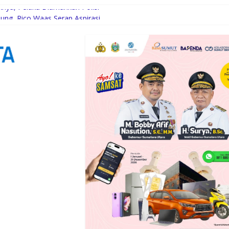
knya, Pelaku Diamankan Polisi
g, Rico Waas Serap Aspirasi
enian Jakarta
ukung Peningkatan Kompetensi Aparatur Perkebunan Lewat Pelatiha
B Jaya Labuhanbatu