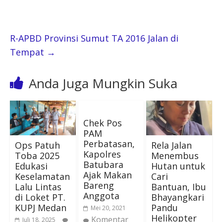
R-APBD Provinsi Sumut TA 2016 Jalan di
Tempat
→
Anda Juga Mungkin Suka
Chek Pos
PAM
Perbatasan,
Ops Patuh
Rela Jalan
Kapolres
Toba 2025
Menembus
Batubara
Edukasi
Hutan untuk
Ajak Makan
Keselamatan
Cari
Bareng
Lalu Lintas
Bantuan, Ibu
Anggota
di Loket PT.
Bhayangkari
KUPJ Medan
Pandu
Mei 20, 2021
Helikopter
Komentar
Juli 18, 2025