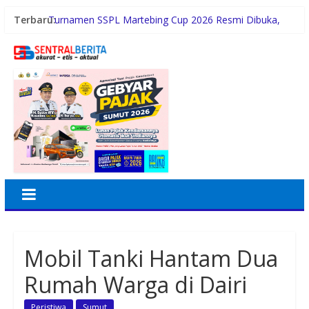
Terbaru:
Turnamen SSPL Martebing Cup 2026 Resmi Dibuka,
Bupati Sergai Turun Lapangan
PETI Perbatasan Tapsel-Madina Diduga Telan Korban
Jiwa, Kapolsek Batang Angkola Tertutup
Semarak HUT ke-81 RI, BRI BO Jatinegara Hadirkan
Nuansa Merah Putih di Lingkungan Kantor
BRI BO Sudirman Semanggi Hadiri Peresmian
Pembukaan Koperasi DPD RI
CLEAR Bagikan Tips Punya Rambut dan Kulit Kepala
Sehat Seperti Cristiano Ronaldo
Mobil Tanki Hantam Dua
Rumah Warga di Dairi
Peristiwa
Sumut