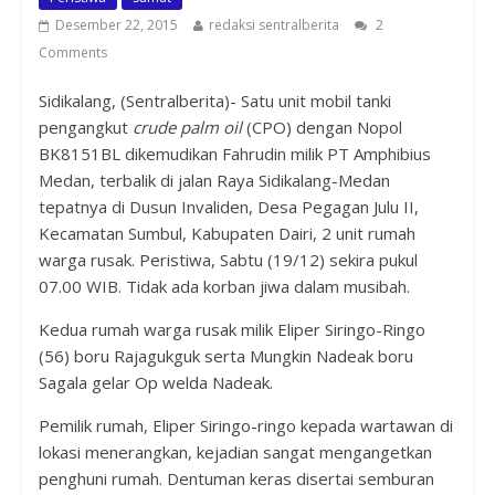
Desember 22, 2015
redaksi sentralberita
2
Comments
Sidikalang, (Sentralberita)- Satu unit mobil tanki
pengangkut
crude palm oil
(CPO) dengan Nopol
BK8151BL dikemudikan Fahrudin milik PT Amphibius
Medan, terbalik di jalan Raya Sidikalang-Medan
tepatnya di Dusun Invaliden, Desa Pegagan Julu II,
Kecamatan Sumbul, Kabupaten Dairi, 2 unit rumah
warga rusak. Peristiwa, Sabtu (19/12) sekira pukul
07.00 WIB. Tidak ada korban jiwa dalam musibah.
Kedua rumah warga rusak milik Eliper Siringo-Ringo
(56) boru Rajagukguk serta Mungkin Nadeak boru
Sagala gelar Op welda Nadeak.
Pemilik rumah, Eliper Siringo-ringo kepada wartawan di
lokasi menerangkan, kejadian sangat mengangetkan
penghuni rumah. Dentuman keras disertai semburan