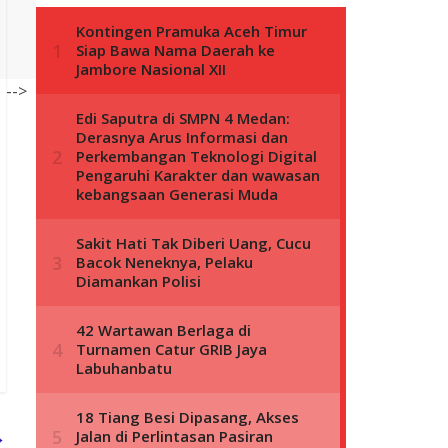
-->
→