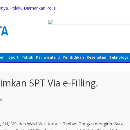
knya, Pelaku Diamankan Polisi
g, Rico Waas Serap Aspirasi
enian Jakarta
ukung Peningkatan Kompetensi Aparatur Perkebunan Lewat Pelatiha
B Jaya Labuhanbatu
omi
Sport
Politik
Pariwisata
Pendidikan
Kesehatan
Teknologi
imkan SPT Via e-Filling.
ts
am, SH, MSi dan Wakil Wali Kota H.Timbas Tarigan mengirim Surat