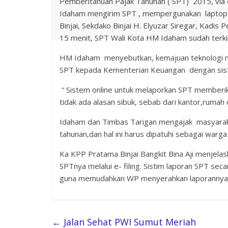
Pemberitahuan Pajak Tahunan ( SPT) 2015, via e f
Idaham mengirim SPT , mempergunakan laptop me
Binjai, Sekdako Binjai H. Elyuzar Siregar, Kadi
15 menit, SPT Wali Kota HM Idaham sudah terki
HM Idaham menyebutkan, kemajuan teknologi 
SPT kepada Kementerian Keuangan dengan sisti
“ Sistem online untuk melaporkan SPT memberi
tidak ada alasan sibuk, sebab dari kantor,rumah d
Idaham dan Timbas Tarigan mengajak masyarak
tahunan,dan hal ini harus dipatuhi sebagai warga
Ka KPP Pratama Binjai Bangkit Bina Aji menjela
SPTnya melalui e- filing. Sistim laporan SPT sec
guna memudahkan WP menyerahkan laporannya, se
←
Jalan Sehat PWI Sumut Meriah