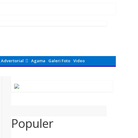
n Avenza Maps di Way Kanan
Advertorial
Agama
Galeri Foto
Video
Populer