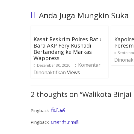
Anda Juga Mungkin Suka
Kasat Reskrim Polres Batu
Kapolre
Bara AKP Fery Kusnadi
Peresmi
Bertandang ke Markas
Septembe
Wappress
Dinonak
Komentar
Desember 30, 2020
Dinonaktifkan
Views
2 thoughts on “
Walikota Binjai
Pingback:
ปั้มไลค์
Pingback:
บาคาร่าเกาหลี