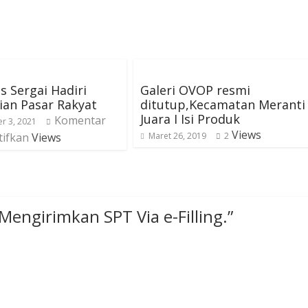
s Sergai Hadiri
Galeri OVOP resmi
an Pasar Rakyat
ditutup,Kecamatan Meranti
Juara I Isi Produk
Komentar
r 3, 2021
Views
tifkan
Views
Maret 26, 2019
2
 Mengirimkan SPT Via e-Filling.
”