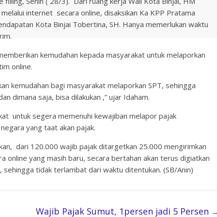
illing, Senin ( 28/3). Dari ruang kerja Wali Kota Binjai, HM
lalui internet secara online, disaksikan Ka KPP Pratama
s Pendapatan Kota Binjai Tobertina, SH. Hanya memerlukan waktu
rim.
memberikan kemudahan kepada masyarakat untuk melaporkan
m online.
kan kemudahan bagi masyarakat melaporkan SPT, sehingga
an dimana saja, bisa dilakukan ,” ujar Idaham.
at untuk segera memenuhi kewajiban melapor pajak
 negara yang taat akan pajak.
skan, dari 120.000 wajib pajak ditargetkan 25.000 mengirimkan
ara online yang masih baru, secara bertahan akan terus digiatkan
hingga tidak terlambat dari waktu ditentukan. (SB/Anin)
Wajib Pajak Sumut, 1persen jadi 5 Persen