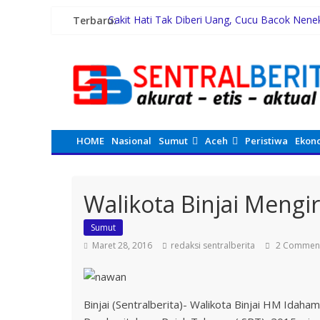
Terbaru:
Sakit Hati Tak Diberi Uang, Cucu Bacok Nene
Malam Minggu Bersama Warga Medan Tembun
Dayang Nan Tujuh Menggetarkan Gedung Kes
PTPN Group melalui PTPN IV Regional VII D
42 Wartawan Berlaga di Turnamen Catur GRI
HOME
Nasional
Sumut
Aceh
Peristiwa
Ekon
Walikota Binjai Mengir
Sumut
Maret 28, 2016
redaksi sentralberita
2 Commen
Binjai (Sentralberita)- Walikota Binjai HM Idah