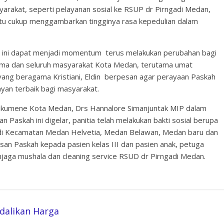
yarakat, seperti pelayanan sosial ke RSUP dr Pirngadi Medan,
itu cukup menggambarkan tingginya rasa kepedulian dalam
un ini dapat menjadi momentum terus melakukan perubahan bagi
ama dan seluruh masyarakat Kota Medan, terutama umat
yang beragama Kristiani, Eldin berpesan agar perayaan Paskah
ayan terbaik bagi masyarakat.
Oikumene Kota Medan, Drs Hannalore Simanjuntak MIP dalam
askah ini digelar, panitia telah melakukan bakti sosial berupa
 di Kecamatan Medan Helvetia, Medan Belawan, Medan baru dan
n Paskah kepada pasien kelas III dan pasien anak, petuga
njaga mushala dan cleaning service RSUD dr Pirngadi Medan.
dalikan Harga