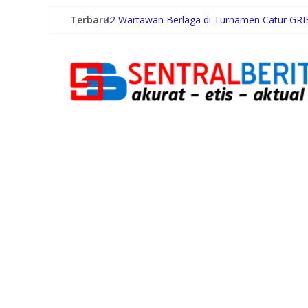
Terbaru:
42 Wartawan Berlaga di Turnamen Catur GRI
POST Hadir sebagai Solusi POS untuk Operas
Malam Minggu Bersama Warga Medan Tembun
Dayang Nan Tujuh Menggetarkan Gedung Kes
PTPN Group melalui PTPN IV Regional VII D