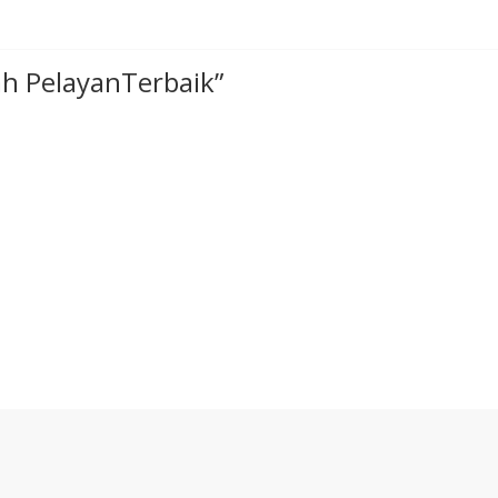
lah PelayanTerbaik
”