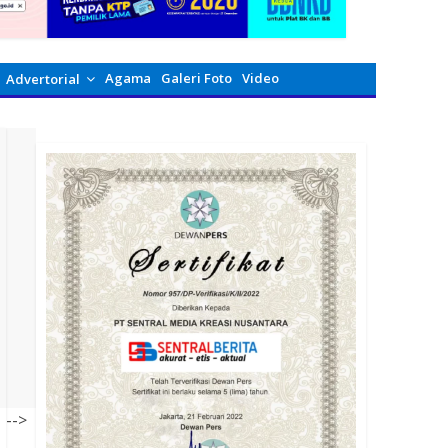
Agama
Galeri Foto
Video
Advertorial
-->