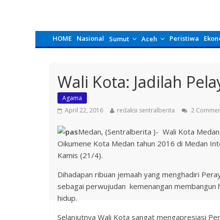
HOME
Nasional
Peristiwa
Ekon
Sumut
Aceh
Wali Kota: Jadilah Pel
Agama
April 22, 2016
redaksi sentralberita
2 Commen
Medan, (Sentralberita )- Wali Kota Medan
Oikumene Kota Medan tahun 2016 di Medan Inte
Kamis (21/4).
Dihadapan ribuan jemaah yang menghadiri Peray
sebagai perwujudan kemenangan membangun hati
hidup.
Selanjutnya Wali Kota sangat mengapresiasi Per