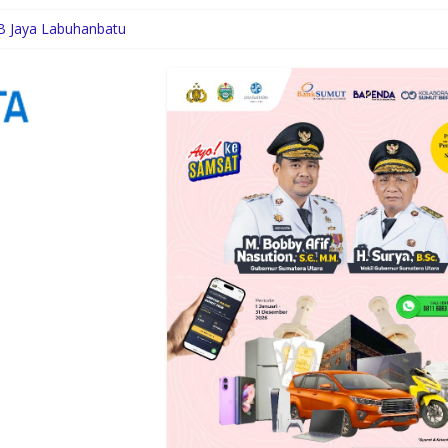
B Jaya Labuhanbatu
ional Restoran
g, Rico Waas Serap Aspirasi
enian Jakarta
ukung Peningkatan Kompetensi Aparatur Perkebunan Lewat Pelatiha