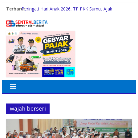
Terbaru:
Peringati Hari Anak 2026, TP PKK Sumut Ajak
Orangtua Perkuat Karakter Anak Sejak dari Keluarga
Predictive Call Barantum untuk Tingkatkan Efisiensi
Operasional
PD AIJ Sumut Kembali Amankan Aset Pemprov di
Binjai, Lima Rumah Dinas Eks Bioskop Ria Dibongkar
Gandeng Komisi Informasi, Pemko Medan Sosialisasi
Permendagri No. 2 Tahun 2026
Operasional Minimarket Semakin Kompleks, Sistem
POS Jadi Andalan Kelola Transaksi dan Stok
wajah berseri