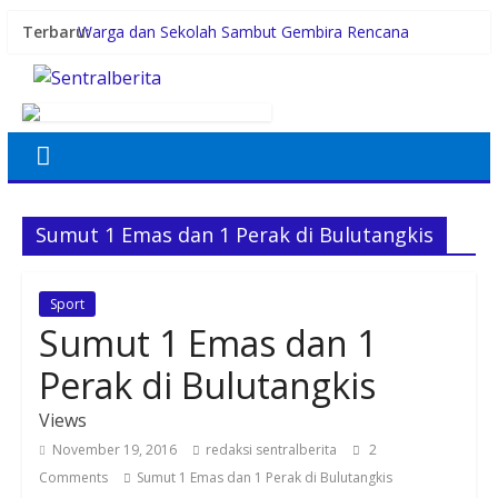
Terbaru:
Warga dan Sekolah Sambut Gembira Rencana
Gubernur Bobby Bangun SD Negeri Lasara di Nias
Utara
Konsumsi Sabu di Kabin Truk, Supir Tangki Asal Aceh
Diamankan Sat Intelkam Polres Sergai
Pemerintah Daerah dan Kolaborasi dengan Komunitas
Gubernur Bobby Nasution Siapkan Rumah Produksi
Kelapa di Nias Utara
Lomba Foto LRT Hadirkan Hadiah Menarik, Ini
Sumut 1 Emas dan 1 Perak di Bulutangkis
Syaratnya
Sport
Sumut 1 Emas dan 1
Perak di Bulutangkis
Views
November 19, 2016
redaksi sentralberita
2
Comments
Sumut 1 Emas dan 1 Perak di Bulutangkis