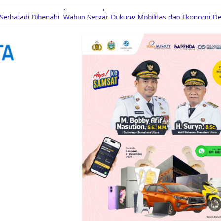
an Sinkronisasi Data QR Code Propam Polri
 Serbajadi Dibenahi, Wabup Sergai: Dukung Mobilitas dan Ekonomi D
n Bantuan Korban Banjir Langkat ke Jakarta
kemia dan Kanker Tiroid Saat Tinjau RSUD Thomsen
Prioritas Keuangan agar Tetap Terkendali