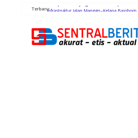
Terbaru:
Wakapolres Tanjung Balai Hadiri Supervisi d
Infrastruktur Jalan Manggis–Kelapa Bajohom
Plt. Bupati Tiorita Kawal Langsung Percepata
Bobby Nasution Bantu Akomodasi Pasien Leu
Lagi Banyak Kebutuhan? Ini Cara Menentukan 