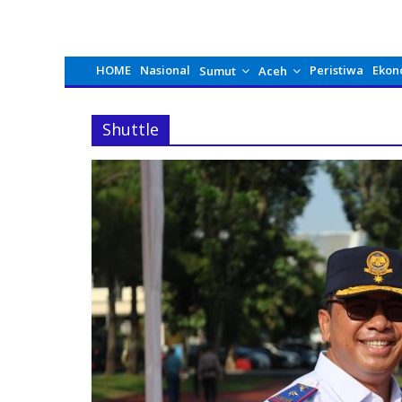
HOME
Nasional
Peristiwa
Ekon
Sumut
Aceh
Shuttle