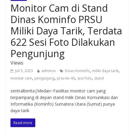
Monitor Cam di Stand
Dinas Kominfo PRSU
Miliki Daya Tarik, Terdata
622 Sesi Foto Dilakukan
Pengunjung
Views
,
,
Juli 5, 2023
adminsx
Dinas Kominfo
miliki daya tarik
,
,
,
,
monitar cam
pengunjung
prsu ke-49
sesi foto
stand
sentralberita|Medan~Fasilitas monitor cam yang
terpampang di depan stand milik Dinas Komunikasi dan
Informatika (Kominfo) Sumatera Utara (Sumut) punya
daya tarik
Read more