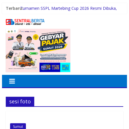
Terbaru:
Turnamen SSPL Martebing Cup 2026 Resmi Dibuka,
Bupati Sergai Turun Lapangan
PETI Perbatasan Tapsel-Madina Diduga Telan Korban
Jiwa, Kapolsek Batang Angkola Tertutup
Semarak HUT ke-81 RI, BRI BO Jatinegara Hadirkan
Nuansa Merah Putih di Lingkungan Kantor
BRI BO Sudirman Semanggi Hadiri Peresmian
Pembukaan Koperasi DPD RI
CLEAR Bagikan Tips Punya Rambut dan Kulit Kepala
Sehat Seperti Cristiano Ronaldo
sesi foto
Sumut