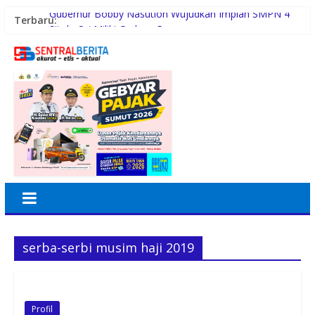
Gubernur Bobby Nasution Wujudkan Impian SMPN 4
Terbaru:
Sitolu Ori Miliki Gedung Permanen
Duta Genre Harus Jadi Penggerak Remaja, Rico Waas:
Jangan Hanya Aktif Saat Ada Acara
Sutarto Minta Banteng Sumut Merah FC Harumkan
Nama Sumut di Ajang Soekarno Cup 2026
Persiapan HUT RI ke-81, Anggota Paskibra Kecamatan
Idi Tunong Mulai Gelar Latihan Intensif
Satres PPAPPO Polres Karo Ringkus Pemuda
serba-serbi musim haji 2019
Profil