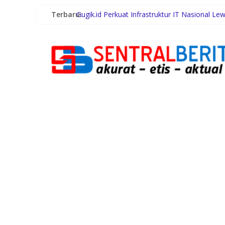
Terbaru:
Gugik.id Perkuat Infrastruktur IT Nasional Le
Bursa Ketua IMI Bali Mulai Menghangat, Art
Dukung Gaya Hidup Masyarakat dan Kesejahte
Terima Audiensi BNKP, Gubernur Bobby Nasu
Swiss-Belhotel Rainforest: Oase Tropis di T