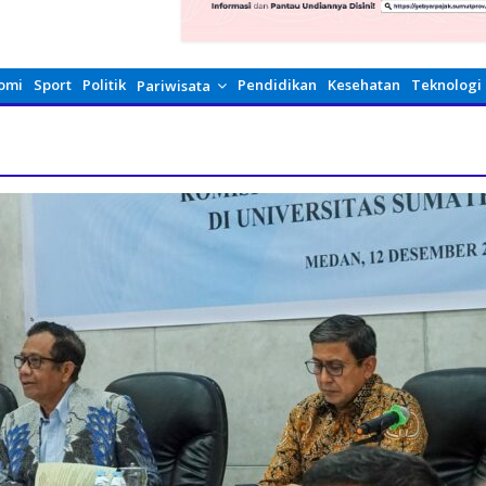
omi
Sport
Politik
Pendidikan
Kesehatan
Teknologi
Pariwisata