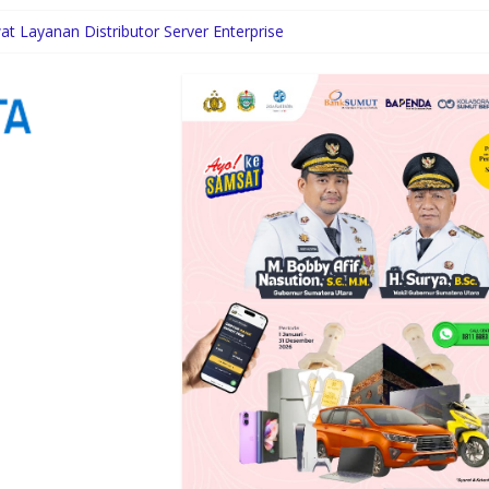
wat Layanan Distributor Server Enterprise
ha Wirawan Nyatakan Siap Maju, Sejumlah Nama Lain Turut Diperbin
raan Hewan, KAI Logistik Layani Lebih dari 90 Ribu Hewan Pelihara
tion Paparkan Tiga Prioritas Pembangunan Kepulauan Nias
engah Dinamika Sunset Road