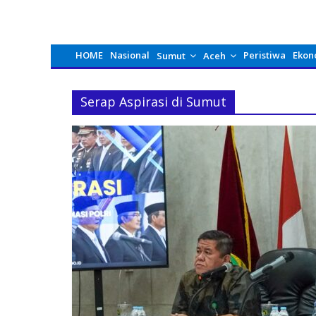
HOME
Nasional
Peristiwa
Ekon
Sumut
Aceh
Serap Aspirasi di Sumut