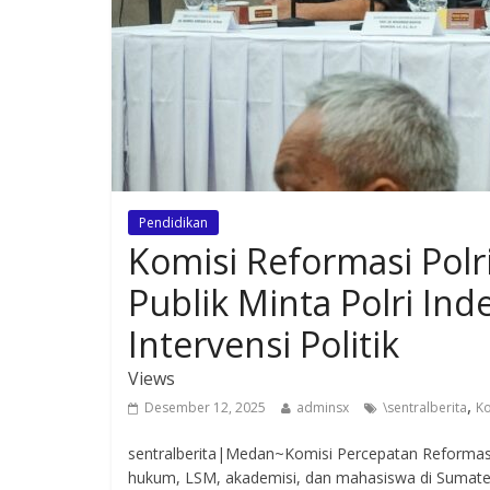
Pendidikan
Komisi Reformasi Polri
Publik Minta Polri I
Intervensi Politik
Views
,
Desember 12, 2025
adminsx
\sentralberita
Ko
sentralberita|Medan~Komisi Percepatan Reformasi P
hukum, LSM, akademisi, dan mahasiswa di Sumater