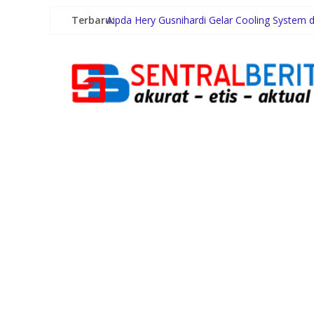
Dinkes Medan Didesak Lakukan Rehabilitasi F
Terbaru:
Aipda Hery Gusnihardi Gelar Cooling System d
Sambut HUT RI ke-81, Bhabinkamtibmas Pul
Kontingen Pramuka Aceh Timur Siap Bawa Na
Pemko Medan Didesak Prioritaskan Pembang