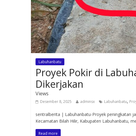
Labuhanbatu
Proyek Pokir di Labu
Dikerjakan
Views
,
Desember 8, 2025
adminsx
Labuhanbatu
Pro
sentralberita | Labuhanbatu-Proyek peningkatan j
Kecamatan Bilah Hilir, Kabupaten Labuhanbatu, me
Read more