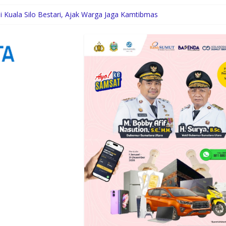
asilitas Puskesmas
i Kuala Silo Bestari, Ajak Warga Jaga Kamtibmas
au Simardan Ajak Warga Pasang Bendera
ma Daerah ke Jambore Nasional XII
unan Jalan 2026