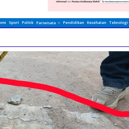
omi
Sport
Politik
Pendidikan
Kesehatan
Teknologi
Pariwisata