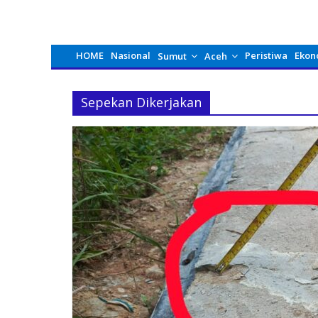
HOME
Nasional
Peristiwa
Ekon
Sumut
Aceh
Sepekan Dikerjakan