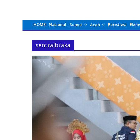
HOME
Nasional
Peristiwa
Ekon
Sumut
Aceh
sentralbraka