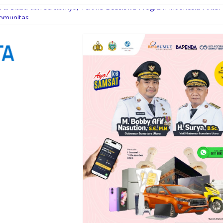
di Siabu dan sekitarnya, Terima Beasiswa Program Indonesia Pintar
Komunitas
uksi Kelapa di Nias Utara
i Syaratnya
Gubernur Bobby Bangun SD Negeri Lasara di Nias Utara