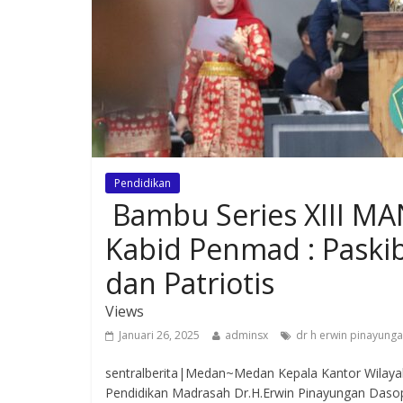
Pendidikan
Bambu Series XIII MA
Kabid Penmad : Paskib
dan Patriotis
Views
Januari 26, 2025
adminsx
dr h erwin pinayung
sentralberita|Medan~Medan Kepala Kantor Wilayah
Pendidikan Madrasah Dr.H.Erwin Pinayungan Daso