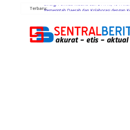
Terbaru:
Sinergi Pemkab Madina dan DPR RI, 154 Anak 
Pemerintah Daerah dan Kolaborasi dengan 
Gubernur Bobby Nasution Siapkan Rumah Prod
Lomba Foto LRT Hadirkan Hadiah Menarik, In
Warga dan Sekolah Sambut Gembira Rencana 