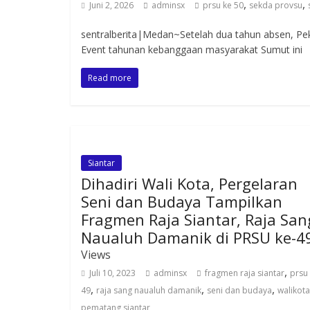
,
,
Juni 2, 2026
adminsx
prsu ke 50
sekda provsu
sentralberita|Medan~Setelah dua tahun absen, Pe
Event tahunan kebanggaan masyarakat Sumut ini
Read more
Siantar
Dihadiri Wali Kota, Pergelaran
Seni dan Budaya Tampilkan
Fragmen Raja Siantar, Raja San
Naualuh Damanik di PRSU ke-4
Views
,
Juli 10, 2023
adminsx
fragmen raja siantar
prsu
,
,
,
49
raja sang naualuh damanik
seni dan budaya
walikota
pematang siantar