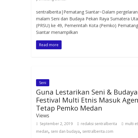
sentralberita|Pematang Siantar~Dalam pergelaran
malam Seni dan Budaya Pekan Raya Sumatera Uta
(PRSU) ke 49, Pemerintah Kota (Pemko) Pematan
Siantar menampilkan
Read more
Seni
Guna Lestarikan Seni & Budaya
Festival Multi Etnis Masuk Age
Tetap Pemko Medan
Views
September 2, 2019
redaksi sentralberita
multi e
,
,
medan
seni dan budaya
sentralberita.com