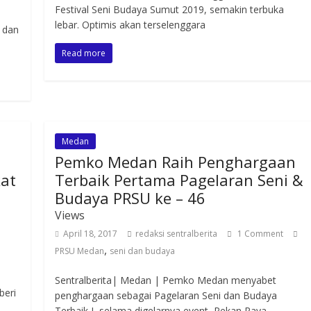
Festival Seni Budaya Sumut 2019, semakin terbuka
lebar. Optimis akan terselenggara
 dan
Read more
Medan
Pemko Medan Raih Penghargaan
at
Terbaik Pertama Pagelaran Seni &
Budaya PRSU ke – 46
Views
April 18, 2017
redaksi sentralberita
1 Comment
,
PRSU Medan
seni dan budaya
i
Sentralberita| Medan | Pemko Medan menyabet
beri
penghargaan sebagai Pagelaran Seni dan Budaya
Terbaik I selama digelarnya event Pekan Raya