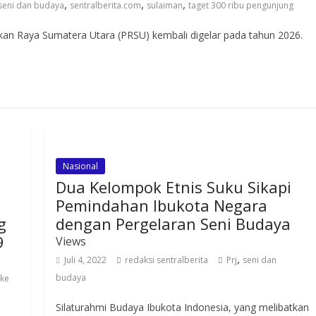
,
,
,
seni dan budaya
sentralberita.com
sulaiman
taget 300 ribu pengunjung
kan Raya Sumatera Utara (PRSU) kembali digelar pada tahun 2026.
Nasional
Dua Kelompok Etnis Suku Sikapi
Pemindahan Ibukota Negara
g
dengan Pergelaran Seni Budaya
9
Views
,
Juli 4, 2022
redaksi sentralberita
Prj
seni dan
budaya
 ke
Silaturahmi Budaya Ibukota Indonesia, yang melibatkan