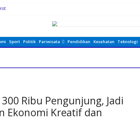
rot
camatan Idi Tunong Mulai Gelar Latihan Intensif
MPN 4 Sitolu Ori Miliki Gedung Permanen
 20-an
omi
Sport
Politik
Pariwisata
Pendidikan
Kesehatan
Teknologi
 300 Ribu Pengunjung, Jadi
Ekonomi Kreatif dan