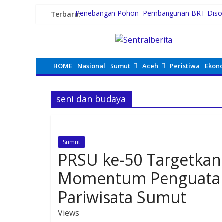
Terbaru:
Penebangan Pohon Pembangunan BRT Diso
Persiapan HUT RI ke-81, Anggota Paskibra Ke
Satres PPAPPO Polres Karo Ringkus Pemuda
Gubernur Bobby Nasution Wujudkan Impian S
Kebiasaan Finansial yang Bisa Dimulai di Usia
HOME
Nasional
Sumut
Aceh
Peristiwa
Ekon
seni dan budaya
Sumut
PRSU ke-50 Targetkan
Momentum Penguatan 
Pariwisata Sumut
Views