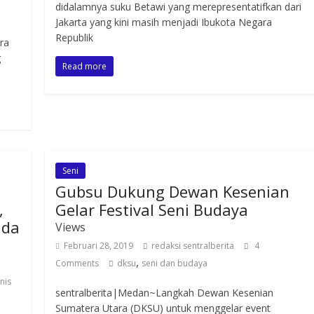
didalamnya suku Betawi yang merepresentatifkan dari
Jakarta yang kini masih menjadi Ibukota Negara
Republik
ra
g
Read more
Seni
Gubsu Dukung Dewan Kesenian
,
Gelar Festival Seni Budaya
nda
Views
Februari 28, 2019
redaksi sentralberita
4
,
Comments
dksu
seni dan budaya
tnis
sentralberita|Medan~Langkah Dewan Kesenian
Sumatera Utara (DKSU) untuk menggelar event