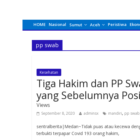
HOME
Nasional
Peristiwa
Ekon
Sumut
Aceh
pp swab
Kesehatan
Tiga Hakim dan PP Sw
yang Sebelumnya Posi
Views
,
September 8, 2020
adminsx
mandiri
pp swab
sentralberita|Medan~Tidak puas atau kecewa den
terbukti terpapar Covid 193 orang hakim,