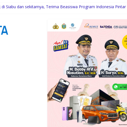
di Siabu dan sekitarnya, Terima Beasiswa Program Indonesia Pintar
Komunitas
uksi Kelapa di Nias Utara
i Syaratnya
Gubernur Bobby Bangun SD Negeri Lasara di Nias Utara