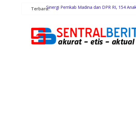
Terbaru:
Sinergi Pemkab Madina dan DPR RI, 154 Anak 
Pemerintah Daerah dan Kolaborasi dengan 
Gubernur Bobby Nasution Siapkan Rumah Prod
Lomba Foto LRT Hadirkan Hadiah Menarik, In
Warga dan Sekolah Sambut Gembira Rencana 