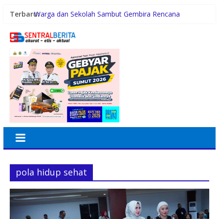
Terbaru:
Warga dan Sekolah Sambut Gembira Rencana
Gubernur Bobby Bangun SD Negeri Lasara di Nias
Utara
Konsumsi Sabu di Kabin Truk, Supir Tangki Asal Aceh
Diamankan Sat Intelkam Polres Sergai
Pemerintah Daerah dan Kolaborasi dengan Komunitas
Gubernur Bobby Nasution Siapkan Rumah Produksi
Kelapa di Nias Utara
Lomba Foto LRT Hadirkan Hadiah Menarik, Ini
Syaratnya
pola hidup sehat