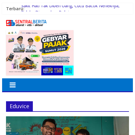
Sakit Hati Tak Diberi Uang, Cucu Bacok Neneknya,
Terbaru:
Pelaku Diamankan Polisi
Malam Minggu Bersama Warga Medan Tembung, Rico
Waas Serap Aspirasi
Dayang Nan Tujuh Menggetarkan Gedung Kesenian
Jakarta
PTPN Group melalui PTPN IV Regional VII Dukung
Peningkatan Kompetensi Aparatur Perkebunan Lewat
Pelatihan Avenza Maps di Way Kanan
42 Wartawan Berlaga di Turnamen Catur GRIB Jaya
Labuhanbatu
Eduvice