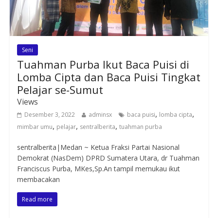
Seni
Tuahman Purba Ikut Baca Puisi di
Lomba Cipta dan Baca Puisi Tingkat
Pelajar se-Sumut
Views
,
,
Desember 3, 2022
adminsx
baca puisi
lomba cipta
,
,
,
mimbar umu
pelajar
sentralberita
tuahman purba
sentralberita|Medan ~ Ketua Fraksi Partai Nasional
Demokrat (NasDem) DPRD Sumatera Utara, dr Tuahman
Franciscus Purba, MKes,Sp.An tampil memukau ikut
membacakan
Read more