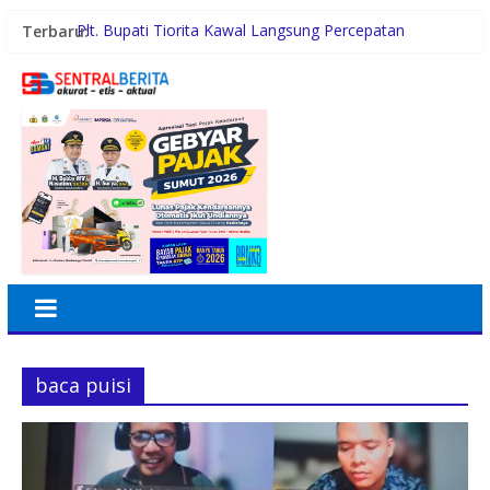
Terbaru:
Plt. Bupati Tiorita Kawal Langsung Percepatan
Bantuan Korban Banjir Langkat ke Jakarta
Swiss-Belhotel Rainforest: Oase Tropis di Tengah
Dinamika Sunset Road
Gugik.id Perkuat Infrastruktur IT Nasional Lewat
Layanan Distributor Server Enterprise
Pengurus Putra Putri Hakka Jakarta (PPHJ) Periode
2026-2030 Resmi Dilantik, Komitmen Lestarikan
Budaya dan Berkontribusi bagi Masyarakat
Infrastruktur Jalan Manggis–Kelapa Bajohom Serbajadi
Dibenahi, Wabup Sergai: Dukung Mobilitas dan
Ekonomi Desa
baca puisi