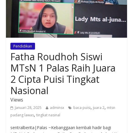
Pendidikan
Fatha Roudhoh Siswi
MTsN 1 Palas Raih Juara
2 Cipta Puisi Tingkat
Nasional
Views
,
,
Januari 28, 2025
adminsx
baca puisi
juara 2
mtsn
,
padang lawas
tingkat nasinal
sentralberita|Palas ~Kebanggaan kembali hadir bagi