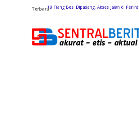
Terbaru:
18 Tiang Besi Dipasang, Akses Jalan di Perli
Fazzio Sunset Blue Hybrid x Alkateri, Motor 
Rico Waas Dorong IPSM Medan Jadi Mitra Str
Gubernur Bobby Nasution Minta Kepala Daer
Tertinggal dari Kelurahan Lain, DPRD Medan 