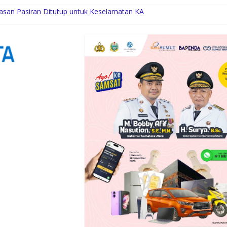
ntasan Pasiran Ditutup untuk Keselamatan KA
Limited Edition Buat Nyempurnain Look Retro-Future Lo
ategis Pemerintah dan Turun Tangani Persoalan Sosial Warga
ah se-Kepulauan Nias Percepat Usulan BKP 2027
Desak Wali Kota Perhatikan Simalingkar B