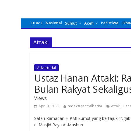
HOME
Nasional
Peristiwa
Ekon
Sumut
Aceh
Attaki
Advertorial
Ustaz Hanan Attaki: 
Bulan Rakyat Sekali
Views
,
April 1, 2023
redaksi sentralberita
Attaki
Han
Safari Ramadan HIPMI Sumut yang bertajuk “Ngabu
di Masjid Raya Al-Mashun