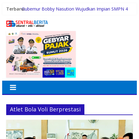
Terbaru:
Gubernur Bobby Nasution Wujudkan Impian SMPN 4
Sitolu Ori Miliki Gedung Permanen
Duta Genre Harus Jadi Penggerak Remaja, Rico Waas:
Jangan Hanya Aktif Saat Ada Acara
Sutarto Minta Banteng Sumut Merah FC Harumkan
Nama Sumut di Ajang Soekarno Cup 2026
Persiapan HUT RI ke-81, Anggota Paskibra Kecamatan
Idi Tunong Mulai Gelar Latihan Intensif
Satres PPAPPO Polres Karo Ringkus Pemuda
Atlet Bola Voli Berprestasi