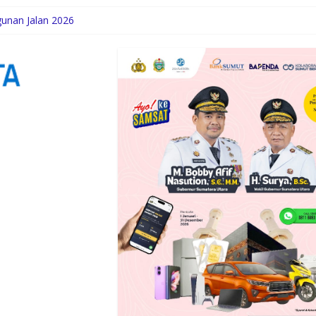
unan Jalan 2026
ntasan Pasiran Ditutup untuk Keselamatan KA
Kemerdekaan Harus Dirasakan Masyarakat Lewat Peningkatan Pelaya
rsihkan Parit Jalan Taduan dari Sedimentasi Tebal
iundang Upacara HUT ke-81 RI di Istana