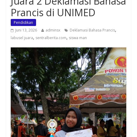
Juara 2 Deklamasi Bahasa
Prancis di UNIMED
Pendidikan
,
Juni 13, 2026
adminsx
Deklamasi Bahasa Prancis
,
,
labusel juara
sentralberita.com
siswa man