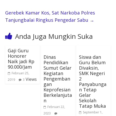
Gerebek Kamar Kos, Sat Narkoba Polres
Tanjungbalai Ringkus Pengedar Sabu
→
Anda Juga Mungkin Suka
Gaji Guru
Honorer
Dinas
Siswa dan
Naik jadi Rp
Pendidikan
Guru Belum
90.000/Jam
Sumut Gelar
Divaksin,
Kegiatan
SMK Negeri
Februari 25,
Pengemban
2
Views
2019
3
gan
Panyabunga
Keprofesian
n Tetap
Berkelanjuta
Gelar
n
Sekolah
Tatap Muka
Februari 22,
September 1,
2023