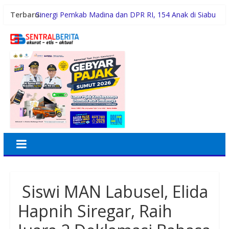
Terbaru:
Sinergi Pemkab Madina dan DPR RI, 154 Anak di Siabu
dan sekitarnya, Terima Beasiswa Program Indonesia
Pintar 2026
Pemerintah Daerah dan Kolaborasi dengan Komunitas
Gubernur Bobby Nasution Siapkan Rumah Produksi
Kelapa di Nias Utara
Lomba Foto LRT Hadirkan Hadiah Menarik, Ini
Syaratnya
Warga dan Sekolah Sambut Gembira Rencana
Gubernur Bobby Bangun SD Negeri Lasara di Nias
Utara
Siswi MAN Labusel, Elida
Hapnih Siregar, Raih