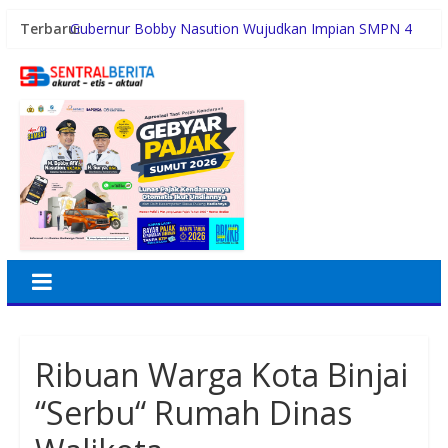
Terbaru:
Gubernur Bobby Nasution Wujudkan Impian SMPN 4
Sitolu Ori Miliki Gedung Permanen
Duta Genre Harus Jadi Penggerak Remaja, Rico Waas:
Jangan Hanya Aktif Saat Ada Acara
Sutarto Minta Banteng Sumut Merah FC Harumkan
Nama Sumut di Ajang Soekarno Cup 2026
Persiapan HUT RI ke-81, Anggota Paskibra Kecamatan
Idi Tunong Mulai Gelar Latihan Intensif
Satres PPAPPO Polres Karo Ringkus Pemuda
Ribuan Warga Kota Binjai
“Serbu“ Rumah Dinas