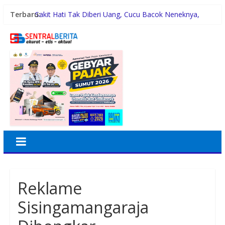
Terbaru:
Sakit Hati Tak Diberi Uang, Cucu Bacok Neneknya,
Pelaku Diamankan Polisi
Malam Minggu Bersama Warga Medan Tembung, Rico
Waas Serap Aspirasi
Dayang Nan Tujuh Menggetarkan Gedung Kesenian
Jakarta
PTPN Group melalui PTPN IV Regional VII Dukung
Peningkatan Kompetensi Aparatur Perkebunan Lewat
Pelatihan Avenza Maps di Way Kanan
42 Wartawan Berlaga di Turnamen Catur GRIB Jaya
Labuhanbatu
Reklame
Sisingamangaraja