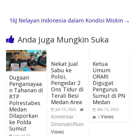
16J Nelayan Indonesia dalam Kondisi Miskin
→
Anda Juga Mungkin Suka
Nekat Jual
Ketua
Sabu ke
Umum
Polisi,
ORARI
Dugaan
Pengedar 2
Digugat
Penganiayaa
Ons Tidur di
Pengurus
n Tahanan di
Terali Besi
Sumut di PN
RTP
Medan Area
Medan
Polrestabes
Medan
Juli 10, 2020
Mei 13, 2020
Dilaporkan
Komentar
Views
3
ke Polda
Dinonaktifkan
Sumut
Views
Januari 31,