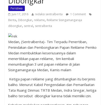
Dibongkar
Peristiwa
Juni 17, 2016
redaksi sentralberita
1 Comment
,
,
,
Berita
Dibongkar
reklame
Reklame Sisingamangaraja
,
,
dibongkar
sentral
sentralberita
Medan, (Sentralberita)- Tim
Terpadu Penertiban,
Penindakan dan Pembongkaran Papan Reklame Pemko
Medan membuktikan keseriusannya dalam
menertibkan papan reklame, tim kembali
menumbangkan 3 unit papan reklame di Jalan
Sisingamangaraja Medan, Kamis malam
Ketiga papan reklame yang ditumbangkan itu berjenis
baliho. Menurut Kabid Pengendalian dan Pemanfaatan
Tata Ruang Dinmas TRTB Medan, Indra Siregar, ketiga
baliho tersebut dibongkar karena tidak memiliki izin.
Sebelum melakukan pembongkaran, tim gabungan