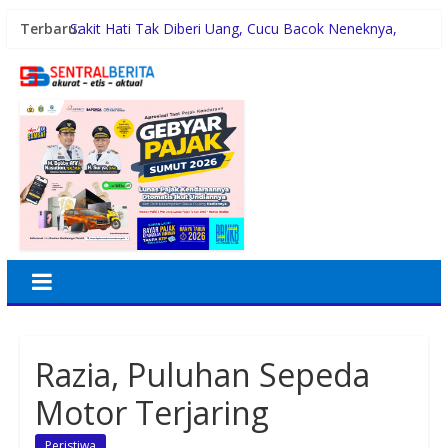
Terbaru:
Sakit Hati Tak Diberi Uang, Cucu Bacok Neneknya,
Pelaku Diamankan Polisi
Malam Minggu Bersama Warga Medan Tembung, Rico
Waas Serap Aspirasi
Dayang Nan Tujuh Menggetarkan Gedung Kesenian
Jakarta
PTPN Group melalui PTPN IV Regional VII Dukung
Peningkatan Kompetensi Aparatur Perkebunan Lewat
Pelatihan Avenza Maps di Way Kanan
42 Wartawan Berlaga di Turnamen Catur GRIB Jaya
Labuhanbatu
Razia, Puluhan Sepeda
Motor Terjaring
Peristiwa