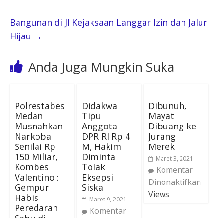
Bangunan di Jl Kejaksaan Langgar Izin dan Jalur
Hijau
→
Anda Juga Mungkin Suka
Polrestabes
Didakwa
Dibunuh,
Medan
Tipu
Mayat
Musnahkan
Anggota
Dibuang ke
Narkoba
DPR RI Rp 4
Jurang
Senilai Rp
M, Hakim
Merek
150 Miliar,
Diminta
Maret 3, 2021
Kombes
Tolak
Komentar
Valentino :
Eksepsi
Dinonaktifkan
Gempur
Siska
Views
Habis
Maret 9, 2021
Peredaran
Komentar
Sabu di